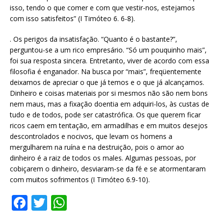
isso, tendo o que comer e com que vestir-nos, estejamos
com isso satisfeitos” (I Timóteo 6. 6-8).
. Os perigos da insatisfação. “Quanto é o bastante?”,
perguntou-se a um rico empresário. “Só um pouquinho mais”,
foi sua resposta sincera. Entretanto, viver de acordo com essa
filosofia é enganador. Na busca por “mais”, freqüentemente
deixamos de apreciar o que já temos e o que já alcançamos.
Dinheiro e coisas materiais por si mesmos não são nem bons
nem maus, mas a fixação doentia em adquiri-los, às custas de
tudo e de todos, pode ser catastrófica. Os que querem ficar
ricos caem em tentação, em armadilhas e em muitos desejos
descontrolados e nocivos, que levam os homens a
mergulharem na ruína e na destruição, pois o amor ao
dinheiro é a raiz de todos os males. Algumas pessoas, por
cobiçarem o dinheiro, desviaram-se da fé e se atormentaram
com muitos sofrimentos (I Timóteo 6.9-10).
F
T
W
a
w
h