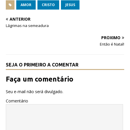
c
it
at
AMOR
CRISTO
JESUS
e
te
s
ANTERIOR
b
r
A
Lágrimas na semeadura
o
p
PRÓXIMO
o
p
Então é Natal!
k
SEJA O PRIMEIRO A COMENTAR
Faça um comentário
Seu e-mail não será divulgado.
Comentário