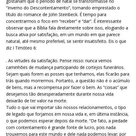
gostariam que o período de natal se transformasse no
“Inverno do Descontentamento”, tomando emprestado o
título do romance de John Steinbeck. É tempo para
concentrarmos o foco em “receber” e “dar”. É interessante
observar que a Bíblia fala diretamente sobre isso, elogiando a
busca ativa por satisfação, em um mundo em que parece
natural, até mesmo preferível, se sentir insatisfeito. Eis o que
diz I Timóteo 6:
. As virtudes da satisfação. Pense nisso: nunca vemos
caminhões de mudança participando de cortejos funerários.
Sejam quais forem as posses que tenhamos, elas ficarão para
trás quando morrermos. Portanto, a questão não é o acúmulo
de bens, mas a recompensa por fazer o bem. As “coisas” que
desejamos tão desesperadamente durante nossa vida
deixarão de ter valor na morte.
Tudo o que vai importar são nossos relacionamentos, o tipo
de legado que forjamos em nossa vida e, em última instância,
o que podemos esperar depois da morte. “De fato, a piedade
com contentamento é grande fonte de lucro, pois nada
trouxemos para este mundo e dele nada podemos levar; por