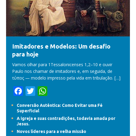
Imitadores e Modelos: Um desafio
para hoje
Vamos olhar para 1Tessalonicenses 1,2–10 e ouvir
Paulo nos chamar de imitadores e, em seguida, de
τύπος — modelo impresso pela vida em tribulação.
[…]
F
T
W
ac
w
h
Conversão Autêntica: Como Evitar uma Fé
e
itt
at
Superficial
b
er
s
A igreja e suas contradições, todavia amada por
Jesus.
o
A
Novos líderes para a velha missão