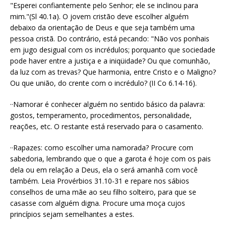
"Esperei confiantemente pelo Senhor; ele se inclinou para
mim."(Sl 40.1a). O jovem cristão deve escolher alguém
debaixo da orientação de Deus e que seja também uma
pessoa cristã. Do contrário, está pecando: "Não vos ponhais
em jugo desigual com os incrédulos; porquanto que sociedade
pode haver entre a justiça e a iniqüidade? Ou que comunhão,
da luz com as trevas? Que harmonia, entre Cristo e o Maligno?
Ou que união, do crente com o incrédulo? (II Co 6.14-16).
··Namorar é conhecer alguém no sentido básico da palavra:
gostos, temperamento, procedimentos, personalidade,
reações, etc. O restante está reservado para o casamento.
··Rapazes: como escolher uma namorada? Procure com
sabedoria, lembrando que o que a garota é hoje com os pais
dela ou em relação a Deus, ela o será amanhã com você
também. Leia Provérbios 31.10-31 e repare nos sábios
conselhos de uma mãe ao seu filho solteiro, para que se
casasse com alguém digna. Procure uma moça cujos
princípios sejam semelhantes a estes.