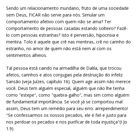
Sendo um relacionamento mundano, fruto de uma sociedade
sem Deus, FICAR não serve para nós. Simular um
comportamento afetivo com quem não se ama? Ter
comportamento de pessoas casadas estando solteiro? Fazê-
lo com pessoas estranhas? Isto é perversão, hipocrisia e
mentira. Tolo é aquele que crê nas mentiras, crê no carinho do
estranho, no amor de quem não está nem aí com os
sentimentos alheios.
Tal pessoa está caindo na armadilha de Dalila, que trocou
afetos, carinhos e atos conjugais pela destruição do infeliz
Sansão (veja Juízes, capítulo 16). Quem age assim não merece
você. Deus tem alguém especial, alguém que não lhe tenha
como "estepe", como "quebra-galho", mas sim como alguém
de fundamental importância. Se você já se comportou mal
assim, Deus tem um remédio para seu erro: arrependimento!
"Se confessarmos os nossos pecados, ele é fiel e justo para
nos perdoar os pecados e nos purificar de toda injustiça"(I Jo
1.9)