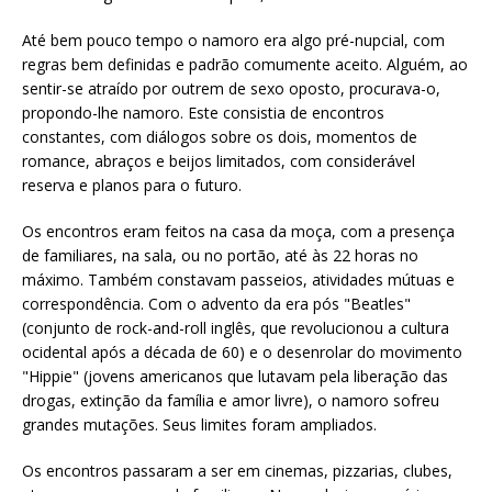
Até bem pouco tempo o namoro era algo pré-nupcial, com
regras bem definidas e padrão comumente aceito. Alguém, ao
sentir-se atraído por outrem de sexo oposto, procurava-o,
propondo-lhe namoro. Este consistia de encontros
constantes, com diálogos sobre os dois, momentos de
romance, abraços e beijos limitados, com considerável
reserva e planos para o futuro.
Os encontros eram feitos na casa da moça, com a presença
de familiares, na sala, ou no portão, até às 22 horas no
máximo. Também constavam passeios, atividades mútuas e
correspondência. Com o advento da era pós "Beatles"
(conjunto de rock-and-roll inglês, que revolucionou a cultura
ocidental após a década de 60) e o desenrolar do movimento
"Hippie" (jovens americanos que lutavam pela liberação das
drogas, extinção da família e amor livre), o namoro sofreu
grandes mutações. Seus limites foram ampliados.
Os encontros passaram a ser em cinemas, pizzarias, clubes,