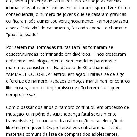
etc, sem a presença de familiares. No seu bojo as carícias
íntimas e os atos pré-sexuais encontraram espaço livre. Como
conseqüência, o número de jovens que se casaram grávidas
ou ficaram sós aumentou vertiginosamente. Namoro passou
a ser a "sala vip" do casamento, faltando apenas o chamado
"papel passado".
Por serem mal formadas muitas famílias tornaram-se
desestruturadas, terminando em divórcios. Filhos cresceram
deficientes psicologicamente, sem modelos paternos e
maternos consistentes. Na década de 80 a chamada
"AMIZADE COLORIDA" entrou em ação. Tratava-se de algo
diferente do namoro. Rapazes e moças mantinham encontros
libidinosos, com o compromisso de não terem quaisquer
compromissos!
Com o passar dos anos o namoro continuou em processo de
mutação. O império da AIDS (doença fatal sexualmente
transmissível), trouxe uma transformação na aceleração da
libertinagem juvenil. Os preservativos entraram na lista de
materiais comuns da lista de compras dos adolescentes,