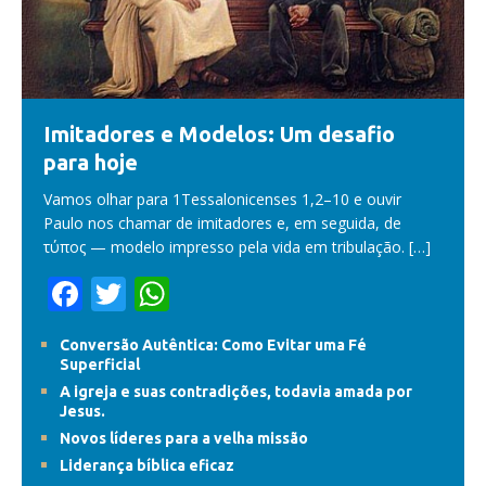
Imitadores e Modelos: Um desafio
para hoje
Vamos olhar para 1Tessalonicenses 1,2–10 e ouvir
Paulo nos chamar de imitadores e, em seguida, de
τύπος — modelo impresso pela vida em tribulação.
[…]
F
T
W
ac
w
h
Conversão Autêntica: Como Evitar uma Fé
e
itt
at
Superficial
b
er
s
A igreja e suas contradições, todavia amada por
Jesus.
o
A
Novos líderes para a velha missão
o
p
Liderança bíblica eficaz