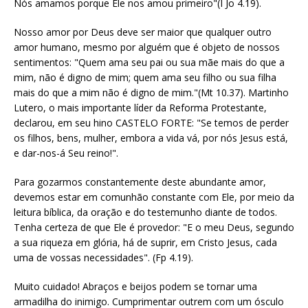
Nós amamos porque Ele nos amou primeiro"(I Jo 4.19).
Nosso amor por Deus deve ser maior que qualquer outro
amor humano, mesmo por alguém que é objeto de nossos
sentimentos: "Quem ama seu pai ou sua mãe mais do que a
mim, não é digno de mim; quem ama seu filho ou sua filha
mais do que a mim não é digno de mim."(Mt 10.37). Martinho
Lutero, o mais importante líder da Reforma Protestante,
declarou, em seu hino CASTELO FORTE: "Se temos de perder
os filhos, bens, mulher, embora a vida vá, por nós Jesus está,
e dar-nos-á Seu reino!".
Para gozarmos constantemente deste abundante amor,
devemos estar em comunhão constante com Ele, por meio da
leitura bíblica, da oração e do testemunho diante de todos.
Tenha certeza de que Ele é provedor: "E o meu Deus, segundo
a sua riqueza em glória, há de suprir, em Cristo Jesus, cada
uma de vossas necessidades". (Fp 4.19).
Muito cuidado! Abraços e beijos podem se tornar uma
armadilha do inimigo. Cumprimentar outrem com um ósculo