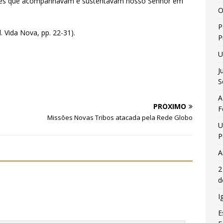
eres que acompanhavam e sustentavam nosso Senhor em
O
P
. Vida Nova, pp. 22-31).
P
U
J
S
A
PRÓXIMO
F
Missões Novas Tribos atacada pela Rede Globo
U
P
A
2
d
I
E