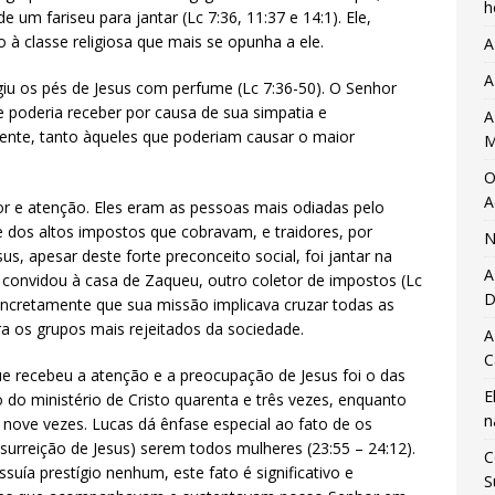
h
 um fariseu para jantar (Lc 7:36, 11:37 e 14:1). Ele,
 à classe religiosa que mais se opunha a ele.
A
A
u os pés de Jesus com perfume (Lc 7:36-50). O Senhor
 poderia receber por causa de sua simpatia e
A
lmente, tanto àqueles que poderiam causar o maior
M
O
A
r e atenção. Eles eram as pessoas mais odiadas pelo
 dos altos impostos que cobravam, e traidores, por
N
, apesar deste forte preconceito social, foi jantar na
A
 se convidou à casa de Zaqueu, outro coletor de impostos (Lc
D
ncretamente que sua missão implicava cruzar todas as
ra os grupos mais rejeitados da sociedade.
A
C
e recebeu a atenção e a preocupação de Jesus foi o das
E
do ministério de Cristo quarenta e três vezes, enquanto
n
nove vezes. Lucas dá ênfase especial ao fato de os
ssurreição de Jesus) serem todos mulheres (23:55 – 24:12).
C
ía prestígio nenhum, este fato é significativo e
S