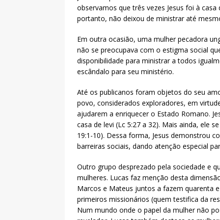
observamos que três vezes Jesus foi à casa de
portanto, não deixou de ministrar até mesmo
Em outra ocasião, uma mulher pecadora ungi
não se preocupava com o estigma social que
disponibilidade para ministrar a todos igua
escândalo para seu ministério.
Até os publicanos foram objetos do seu amo
povo, considerados exploradores, em virtude
ajudarem a enriquecer o Estado Romano. Jesus
casa de levi (Lc 5:27 a 32). Mais ainda, ele
19:1-10). Dessa forma, Jesus demonstrou co
barreiras sociais, dando atenção especial pa
Outro grupo desprezado pela sociedade e qu
mulheres. Lucas faz menção desta dimensão 
Marcos e Mateus juntos a fazem quarenta e 
primeiros missionários (quem testifica da re
Num mundo onde o papel da mulher não possu