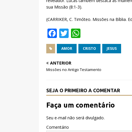
revelador. Lucas também destaca as mulh
sua Missão (8:1-3).
(CARRIKER, C. Timóteo. Missões na Bíblia. Ed
F
T
W
a
w
h
c
it
at
AMOR
CRISTO
JESUS
e
te
s
ANTERIOR
b
r
A
Missões no Antigo Testamento
o
p
o
p
SEJA O PRIMEIRO A COMENTAR
k
Faça um comentário
Seu e-mail não será divulgado.
Comentário