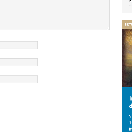
E
EST
d
V
1
i