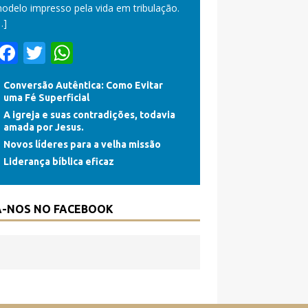
odelo impresso pela vida em tribulação.
…]
F
T
W
ac
w
h
Conversão Autêntica: Como Evitar
e
itt
at
uma Fé Superficial
b
er
s
A igreja e suas contradições, todavia
amada por Jesus.
o
A
Novos líderes para a velha missão
o
p
Liderança bíblica eficaz
k
p
A-NOS NO FACEBOOK