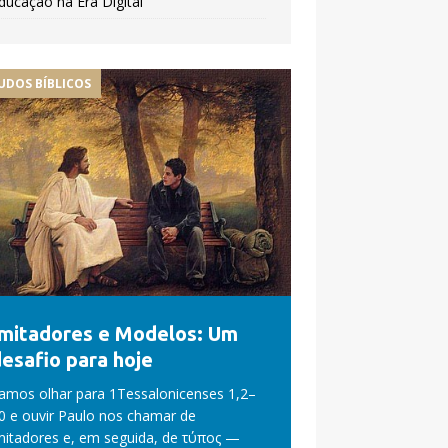
ducação na Era Digital
UDOS BÍBLICOS
Imitadores e Modelos: Um
esafio para hoje
amos olhar para 1Tessalonicenses 1,2–
0 e ouvir Paulo nos chamar de
mitadores e, em seguida, de τύπος —