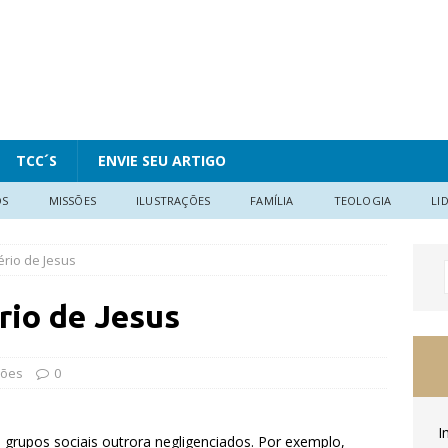
TCC´S
ENVIE SEU ARTIGO
OS
MISSÕES
ILUSTRAÇÕES
FAMÍLIA
TEOLOGIA
LI
ério de Jesus
rio de Jesus
sões
0
I
a grupos sociais outrora negligenciados. Por exemplo,