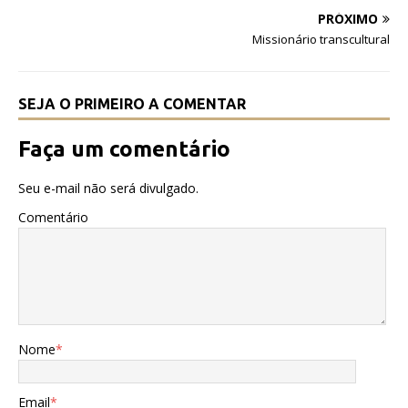
o
p
PRÓXIMO
o
p
Missionário transcultural
k
SEJA O PRIMEIRO A COMENTAR
Faça um comentário
Seu e-mail não será divulgado.
Comentário
Nome
*
Email
*