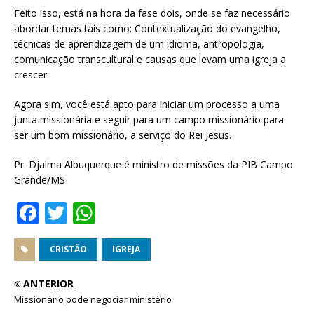
Feito isso, está na hora da fase dois, onde se faz necessário
abordar temas tais como: Contextualização do evangelho,
técnicas de aprendizagem de um idioma, antropologia,
comunicação transcultural e causas que levam uma igreja a
crescer.
Agora sim, você está apto para iniciar um processo a uma
junta missionária e seguir para um campo missionário para
ser um bom missionário, a serviço do Rei Jesus.
Pr. Djalma Albuquerque é ministro de missões da PIB Campo
Grande/MS
F
T
W
a
w
h
c
it
at
CRISTÃO
IGREJA
e
te
s
ANTERIOR
b
r
A
Missionário pode negociar ministério