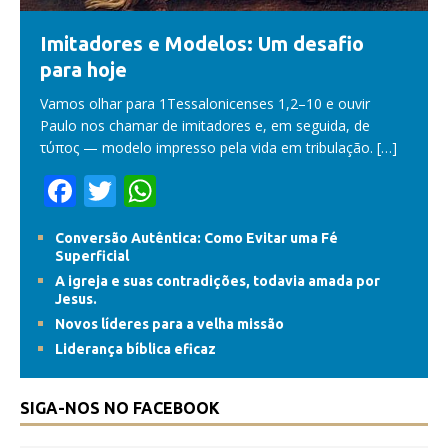
Imitadores e Modelos: Um desafio
para hoje
Vamos olhar para 1Tessalonicenses 1,2–10 e ouvir
Paulo nos chamar de imitadores e, em seguida, de
τύπος — modelo impresso pela vida em tribulação.
[…]
F
T
W
ac
w
h
Conversão Autêntica: Como Evitar uma Fé
e
itt
at
Superficial
b
er
s
A igreja e suas contradições, todavia amada por
Jesus.
o
A
Novos líderes para a velha missão
o
p
Liderança bíblica eficaz
k
p
SIGA-NOS NO FACEBOOK