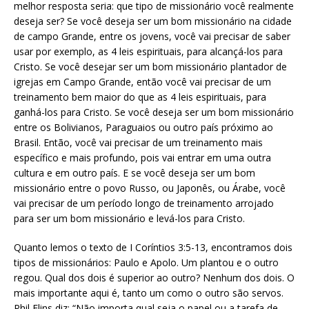
melhor resposta seria: que tipo de missionário você realmente
deseja ser? Se você deseja ser um bom missionário na cidade
de campo Grande, entre os jovens, você vai precisar de saber
usar por exemplo, as 4 leis espirituais, para alcançá-los para
Cristo. Se você desejar ser um bom missionário plantador de
igrejas em Campo Grande, então você vai precisar de um
treinamento bem maior do que as 4 leis espirituais, para
ganhá-los para Cristo. Se você deseja ser um bom missionário
entre os Bolivianos, Paraguaios ou outro país próximo ao
Brasil. Então, você vai precisar de um treinamento mais
específico e mais profundo, pois vai entrar em uma outra
cultura e em outro país. E se você deseja ser um bom
missionário entre o povo Russo, ou Japonês, ou Árabe, você
vai precisar de um período longo de treinamento arrojado
para ser um bom missionário e levá-los para Cristo.
Quanto lemos o texto de I Coríntios 3:5-13, encontramos dois
tipos de missionários: Paulo e Apolo. Um plantou e o outro
regou. Qual dos dois é superior ao outro? Nenhum dos dois. O
mais importante aqui é, tanto um como o outro são servos.
Phil Elins diz: “Não importa qual seja o papel ou a tarefa de