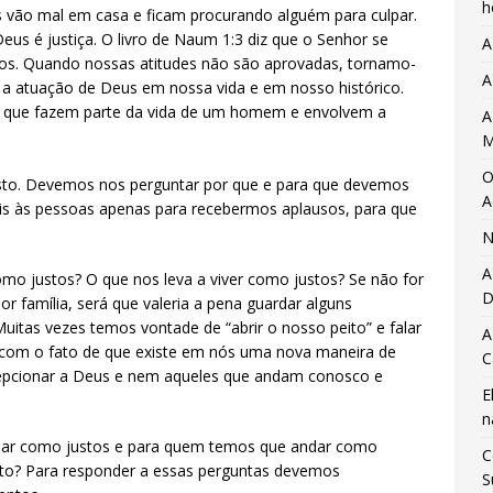
h
 vão mal em casa e ficam procurando alguém para culpar.
us é justiça. O livro de Naum 1:3 diz que o Senhor se
A
rios. Quando nossas atitudes não são aprovadas, tornamo-
A
 a atuação de Deus em nossa vida e em nosso histórico.
r que fazem parte da vida de um homem e envolvem a
A
M
O
 justo. Devemos nos perguntar por que e para que devemos
A
eis às pessoas apenas para recebermos aplausos, para que
N
A
mo justos? O que nos leva a viver como justos? Se não for
D
r família, será que valeria a pena guardar alguns
uitas vezes temos vontade de “abrir o nosso peito” e falar
A
om o fato de que existe em nós uma nova maneira de
C
cepcionar a Deus e nem aqueles que andam conosco e
E
n
ndar como justos e para quem temos que andar como
C
usto? Para responder a essas perguntas devemos
S