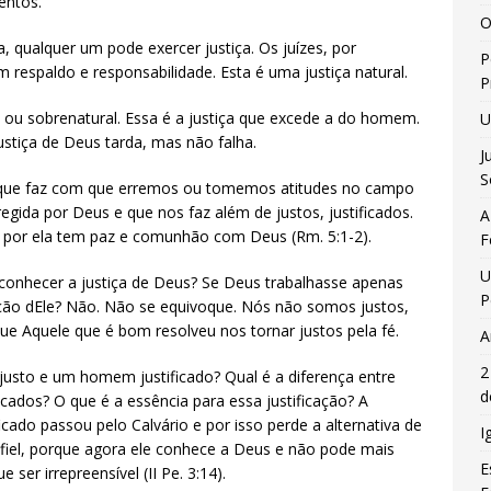
entos.
O
, qualquer um pode exercer justiça. Os juízes, por
P
respaldo e responsabilidade. Esta é uma justiça natural.
P
 ou sobrenatural. Essa é a justiça que excede a do homem.
U
ustiça de Deus tarda, mas não falha.
J
S
e que faz com que erremos ou tomemos atitudes no campo
regida por Deus e que nos faz além de justos, justificados.
A
 por ela tem paz e comunhão com Deus (Rm. 5:1-2).
F
U
 conhecer a justiça de Deus? Se Deus trabalhasse apenas
P
vação dEle? Não. Não se equivoque. Nós não somos justos,
e Aquele que é bom resolveu nos tornar justos pela fé.
A
2
justo e um homem justificado? Qual é a diferença entre
d
icados? O que é a essência para essa justificação? A
cado passou pelo Calvário e por isso perde a alternativa de
I
el, porque agora ele conhece a Deus e não pode mais
E
 ser irrepreensível (II Pe. 3:14).