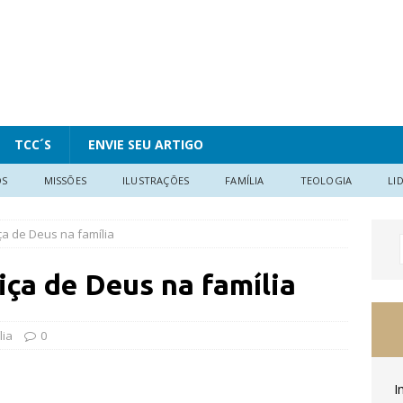
TCC´S
ENVIE SEU ARTIGO
OS
MISSÕES
ILUSTRAÇÕES
FAMÍLIA
TEOLOGIA
LI
iça de Deus na família
iça de Deus na família
lia
0
I