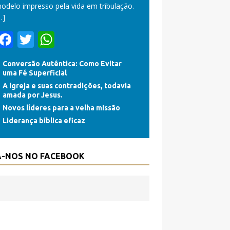
odelo impresso pela vida em tribulação.
…]
F
T
W
ac
w
h
Conversão Autêntica: Como Evitar
e
itt
at
uma Fé Superficial
b
er
s
A igreja e suas contradições, todavia
amada por Jesus.
o
A
Novos líderes para a velha missão
o
p
Liderança bíblica eficaz
k
p
A-NOS NO FACEBOOK