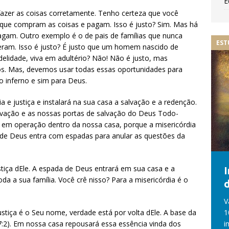
E
fazer as coisas corretamente. Tenho certeza que você
que compram as coisas e pagam. Isso é justo? Sim. Mas há
gam. Outro exemplo é o de pais de famílias que nunca
EST
eram. Isso é justo? É justo que um homem nascido de
delidade, viva em adultério? Não! Não é justo, mas
os. Mas, devemos usar todas essas oportunidades para
o inferno e sim para Deus.
a e justiça e instalará na sua casa a salvação e a redenção.
vação e as nossas portas de salvação do Deus Todo-
e em operação dentro da nossa casa, porque a misericórdia
 de Deus entra com espadas para anular as questões da
tiça dEle. A espada de Deus entrará em sua casa e a
a a sua família. Você crê nisso? Para a misericórdia é o
d
V
tiça é o Seu nome, verdade está por volta dEle. A base da
1
97:2). Em nossa casa repousará essa essência vinda dos
i