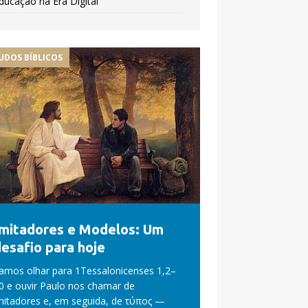
ducação na Era Digital
UDOS BÍBLICOS
Imitadores e Modelos: Um
esafio para hoje
amos olhar para 1Tessalonicenses 1,2–
0 e ouvir Paulo nos chamar de
mitadores e, em seguida, de τύπος —