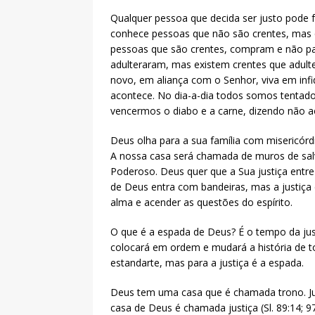
Qualquer pessoa que decida ser justo pode 
conhece pessoas que não são crentes, mas 
pessoas que são crentes, compram e não pa
adulteraram, mas existem crentes que adult
novo, em aliança com o Senhor, viva em infi
acontece. No dia-a-dia todos somos tentad
vencermos o diabo e a carne, dizendo não a
Deus olha para a sua família com misericórdi
A nossa casa será chamada de muros de sal
Poderoso. Deus quer que a Sua justiça entr
de Deus entra com bandeiras, mas a justiça
alma e acender as questões do espírito.
O que é a espada de Deus? É o tempo da jus
colocará em ordem e mudará a história de tod
estandarte, mas para a justiça é a espada.
Deus tem uma casa que é chamada trono. Jus
casa de Deus é chamada justiça (Sl. 89:14; 