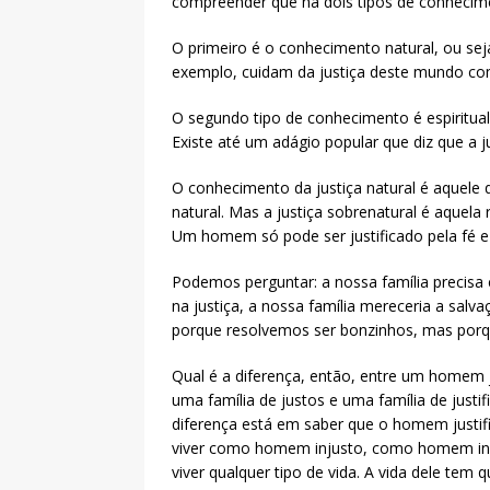
compreender que há dois tipos de conhecim
O primeiro é o conhecimento natural, ou seja
exemplo, cuidam da justiça deste mundo com 
O segundo tipo de conhecimento é espiritual
Existe até um adágio popular que diz que a j
O conhecimento da justiça natural é aquel
natural. Mas a justiça sobrenatural é aquela 
Um homem só pode ser justificado pela fé e
Podemos perguntar: a nossa família precisa
na justiça, a nossa família mereceria a sal
porque resolvemos ser bonzinhos, mas porqu
Qual é a diferença, então, entre um homem 
uma família de justos e uma família de justif
diferença está em saber que o homem justifi
viver como homem injusto, como homem infi
viver qualquer tipo de vida. A vida dele tem que