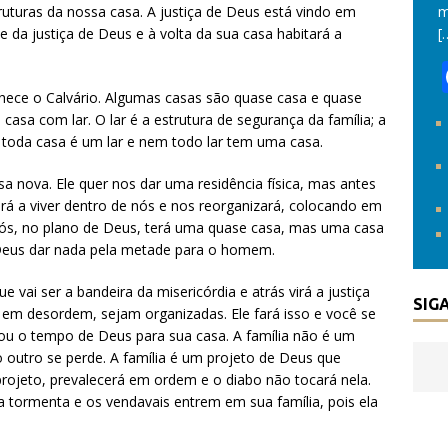
uturas da nossa casa. A justiça de Deus está vindo em
m
 da justiça de Deus e à volta da sua casa habitará a
[
ece o Calvário. Algumas casas são quase casa e quase
asa com lar. O lar é a estrutura de segurança da família; a
 toda casa é um lar e nem todo lar tem uma casa.
sa nova. Ele quer nos dar uma residência física, mas antes
ará a viver dentro de nós e nos reorganizará, colocando em
nós, no plano de Deus, terá uma quase casa, mas uma casa
 Deus dar nada pela metade para o homem.
 vai ser a bandeira da misericórdia e atrás virá a justiça
SIG
 em desordem, sejam organizadas. Ele fará isso e você se
gou o tempo de Deus para sua casa. A família não é um
 outro se perde. A família é um projeto de Deus que
rojeto, prevalecerá em ordem e o diabo não tocará nela.
 a tormenta e os vendavais entrem em sua família, pois ela