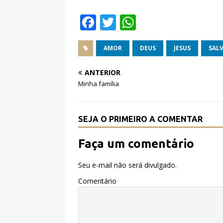
F
T
W
a
w
h
c
it
at
AMOR
DEUS
JESUS
SAL
e
te
s
ANTERIOR
b
r
A
Minha família
o
p
o
p
SEJA O PRIMEIRO A COMENTAR
k
Faça um comentário
Seu e-mail não será divulgado.
Comentário