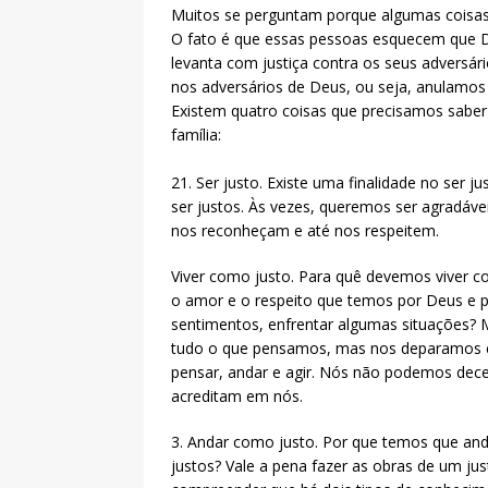
Muitos se perguntam porque algumas coisas
O fato é que essas pessoas esquecem que De
levanta com justiça contra os seus adversá
nos adversários de Deus, ou seja, anulamos
Existem quatro coisas que precisamos sabe
família:
21. Ser justo. Existe uma finalidade no ser
ser justos. Às vezes, queremos ser agradáv
nos reconheçam e até nos respeitem.
Viver como justo. Para quê devemos viver co
o amor e o respeito que temos por Deus e po
sentimentos, enfrentar algumas situações? M
tudo o que pensamos, mas nos deparamos c
pensar, andar e agir. Nós não podemos de
acreditam em nós.
3. Andar como justo. Por que temos que a
justos? Vale a pena fazer as obras de um j