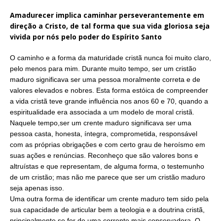
Amadurecer implica caminhar perseverantemente em
direção a Cristo, de tal forma que sua vida gloriosa seja
vivida por nós pelo poder do Espírito Santo
O caminho e a forma da maturidade cristã nunca foi muito claro,
pelo menos para mim. Durante muito tempo, ser um cristão
maduro significava ser uma pessoa moralmente correta e de
valores elevados e nobres. Esta forma estóica de compreender
a vida cristã teve grande influência nos anos 60 e 70, quando a
espiritualidade era associada a um modelo de moral cristã.
Naquele tempo,ser um crente maduro significava ser uma
pessoa casta, honesta, íntegra, comprometida, responsável
com as próprias obrigações e com certo grau de heroísmo em
suas ações e renúncias. Reconheço que são valores bons e
altruístas e que representam, de alguma forma, o testemunho
de um cristão; mas não me parece que ser um cristão maduro
seja apenas isso.
Uma outra forma de identificar um crente maduro tem sido pela
sua capacidade de articular bem a teologia e a doutrina cristã,
principalmente se for de uma corrente mais conservadora. O