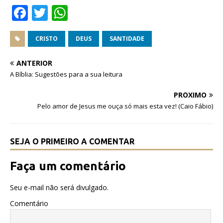
F
T
W
a
w
h
c
it
at
CRISTO
DEUS
SANTIDADE
e
te
s
ANTERIOR
b
r
A
A Bíblia: Sugestões para a sua leitura
o
p
PRÓXIMO
o
p
Pelo amor de Jesus me ouça só mais esta vez! (Caio Fábio)
k
SEJA O PRIMEIRO A COMENTAR
Faça um comentário
Seu e-mail não será divulgado.
Comentário