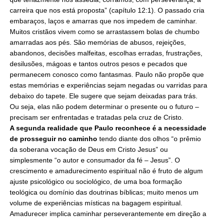
carreira que nos está proposta” (capítulo 12:1). O passado cria
embaraços, laços e amarras que nos impedem de caminhar.
Muitos cristãos vivem como se arrastassem bolas de chumbo
amarradas aos pés. São memórias de abusos, rejeições,
abandonos, decisões malfeitas, escolhas erradas, frustrações,
desilusões, mágoas e tantos outros pesos e pecados que
permanecem conosco como fantasmas. Paulo não propõe que
estas memórias e experiências sejam negadas ou varridas para
debaixo do tapete. Ele sugere que sejam deixadas para trás.
Ou seja, elas não podem determinar o presente ou o futuro –
precisam ser enfrentadas e tratadas pela cruz de Cristo.
A segunda realidade que Paulo reconhece é a necessidade
de prosseguir no caminho
tendo diante dos olhos “o prêmio
da soberana vocação de Deus
em Cristo Jesus
” ou
simplesmente “o autor e consumador da fé – Jesus”. O
crescimento e amadurecimento espiritual não é fruto de algum
ajuste psicológico ou sociológico, de uma boa formação
teológica ou domínio das doutrinas bíblicas; muito menos um
volume de experiências místicas na bagagem espiritual.
Amadurecer implica caminhar perseverantemente em direção a