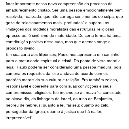
fator importante nessa nova compreensão do processo de
amadurecimento cristão. Ser uma pessoa emocionalmente bem
resolvida, realizada, que não carrega sentimentos de culpa, que
goza de relacionamentos mais “profundos” e superou as
limitações dos modelos moralistas das estruturas religiosas
opressoras, é sinônimo de maturidade. De certa forma há uma
contribuição positiva nisso tudo, mas que apenas tange o
propósito divino.
Em sua carta aos filipenses, Paulo nos apresenta um caminho
para a maturidade espiritual e cristã. Do ponto de vista moral e
legal, Paulo poderia ser considerado uma pessoa madura, pois
cumpria os requisitos da lei e andava de acordo com os
padrões morais da sua cultura e religião. Era também zeloso,
responsável e coerente para com suas convicções e seus
compromissos religiosos. Ele mesmo se afirmava “circuncidado
ao oitavo dia, da linhagem de Israel, da tribo de Benjamim,
hebreu de hebreus; quanto à lei, fariseu; quanto ao zelo,
perseguidor da Igreja; quanto à justiça que há na lei,
irrepreensível”.