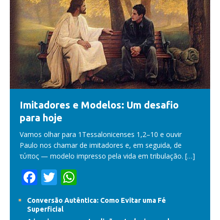
Imitadores e Modelos: Um desafio
para hoje
Vamos olhar para 1Tessalonicenses 1,2–10 e ouvir
Paulo nos chamar de imitadores e, em seguida, de
τύπος — modelo impresso pela vida em tribulação.
[…]
F
T
W
ac
w
h
Conversão Autêntica: Como Evitar uma Fé
e
itt
at
Superficial