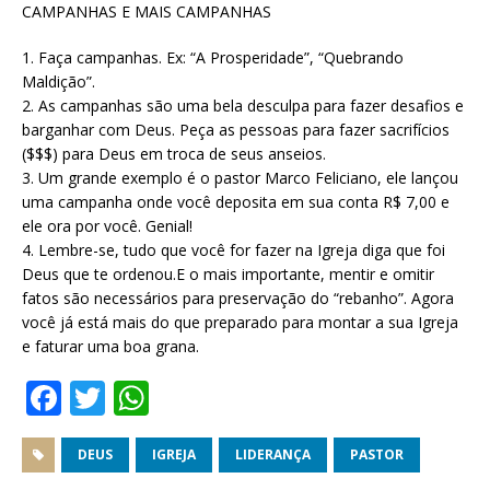
CAMPANHAS E MAIS CAMPANHAS
1. Faça campanhas. Ex: “A Prosperidade”, “Quebrando
Maldição”.
2. As campanhas são uma bela desculpa para fazer desafios e
barganhar com Deus. Peça as pessoas para fazer sacrifícios
($$$) para Deus em troca de seus anseios.
3. Um grande exemplo é o pastor Marco Feliciano, ele lançou
uma campanha onde você deposita em sua conta R$ 7,00 e
ele ora por você. Genial!
4. Lembre-se, tudo que você for fazer na Igreja diga que foi
Deus que te ordenou.E o mais importante, mentir e omitir
fatos são necessários para preservação do “rebanho”. Agora
você já está mais do que preparado para montar a sua Igreja
e faturar uma boa grana.
F
T
W
a
w
h
c
it
at
DEUS
IGREJA
LIDERANÇA
PASTOR