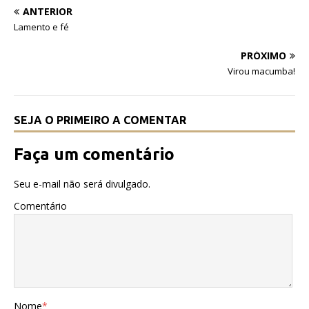
e
te
s
ANTERIOR
b
r
A
Lamento e fé
o
p
PRÓXIMO
o
p
Virou macumba!
k
SEJA O PRIMEIRO A COMENTAR
Faça um comentário
Seu e-mail não será divulgado.
Comentário
Nome
*