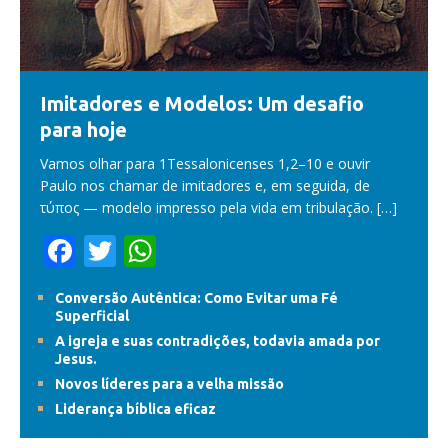
Imitadores e Modelos: Um desafio
para hoje
Vamos olhar para 1Tessalonicenses 1,2–10 e ouvir
Paulo nos chamar de imitadores e, em seguida, de
τύπος — modelo impresso pela vida em tribulação.
[…]
F
T
W
ac
w
h
Conversão Autêntica: Como Evitar uma Fé
e
itt
at
Superficial
b
er
s
A igreja e suas contradições, todavia amada por
Jesus.
o
A
Novos líderes para a velha missão
o
p
Liderança bíblica eficaz
k
p