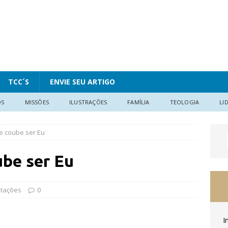
TCC´S
ENVIE SEU ARTIGO
OS
MISSÕES
ILUSTRAÇÕES
FAMÍLIA
TEOLOGIA
LI
e coube ser Eu
be ser Eu
tações
0
I