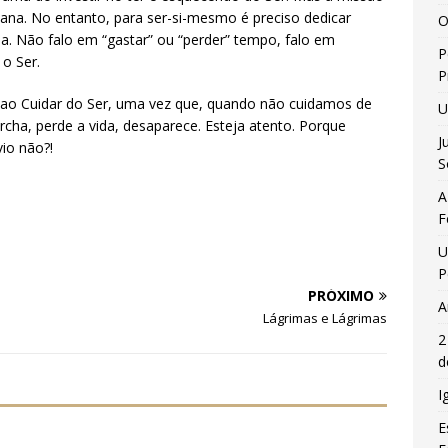
ana. No entanto, para ser-si-mesmo é preciso dedicar
O
a. Não falo em “gastar” ou “perder” tempo, falo em
P
 o Ser.
P
 ao Cuidar do Ser, uma vez que, quando não cuidamos de
U
rcha, perde a vida, desaparece. Esteja atento. Porque
J
io não?!
S
A
F
U
P
PRÓXIMO
A
Lágrimas e Lágrimas
2
d
I
E