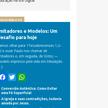
ducação na Era Digital
UDOS BÍBLICOS
Imitadores e Modelos: Um
esafio para hoje
amos olhar para 1Tessalonicenses 1,2–
0 e ouvir Paulo nos chamar de
mitadores e, em seguida, de τύπος —
odelo impresso pela vida em tribulação.
…]
F
T
W
ac
w
h
Conversão Autêntica: Como Evitar
e
itt
at
uma Fé Superficial
b
er
s
A igreja e suas contradições, todavia
amada por Jesus.
o
A