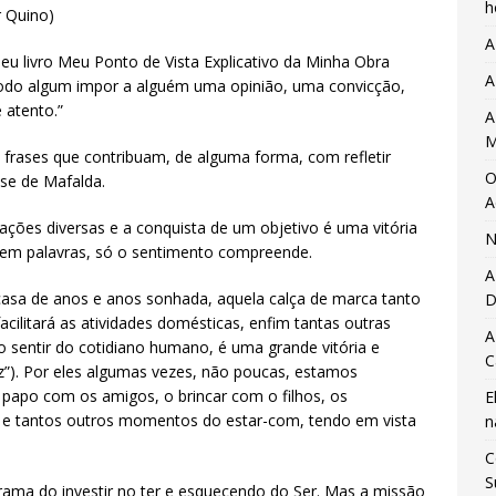
h
r Quino)
A
seu livro Meu Ponto de Vista Explicativo da Minha Obra
A
odo algum impor a alguém uma opinião, uma convicção,
 atento.”
A
M
frases que contribuam, de alguma forma, com refletir
O
ase de Mafalda.
A
ões diversas e a conquista de um objetivo é uma vitória
N
 em palavras, só o sentimento compreende.
A
casa de anos e anos sonhada, aquela calça de marca tanto
D
cilitará as atividades domésticas, enfim tantas outras
A
sentir do cotidiano humano, é uma grande vitória e
C
”). Por eles algumas vezes, não poucas, estamos
e papo com os amigos, o brincar com o filhos, os
E
 tantos outros momentos do estar-com, tendo em vista
n
C
S
rama do investir no ter e esquecendo do Ser. Mas a missão