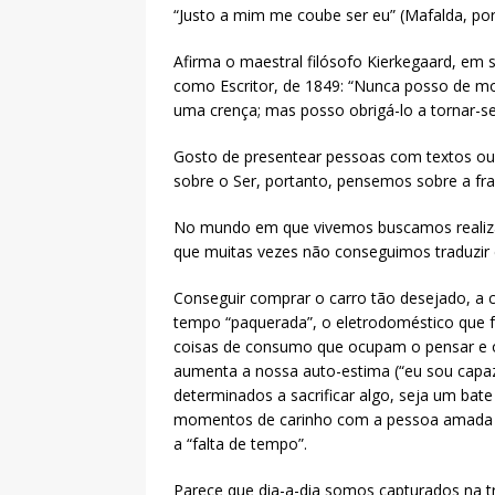
“Justo a mim me coube ser eu” (Mafalda, po
Afirma o maestral filósofo Kierkegaard, em 
como Escritor, de 1849: “Nunca posso de m
uma crença; mas posso obrigá-lo a tornar-se
Gosto de presentear pessoas com textos ou 
sobre o Ser, portanto, pensemos sobre a fr
No mundo em que vivemos buscamos realizaç
que muitas vezes não conseguimos traduzir
Conseguir comprar o carro tão desejado, a 
tempo “paquerada”, o eletrodoméstico que fa
coisas de consumo que ocupam o pensar e o 
aumenta a nossa auto-estima (“eu sou capaz
determinados a sacrificar algo, seja um bat
momentos de carinho com a pessoa amada e
a “falta de tempo”.
Parece que dia-a-dia somos capturados na t