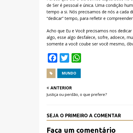
de Ser é pessoal e única. Uma condição hum
tempo a si. Nós precisamos de nós a cada di
“dedicar” tempo, para refletir e compreender
Acho que Eu e Você precisamos nos dedicar
algo, esse algo desfalece, sofre, adoece, mu
somente a você coube ser você mesmo, óbv
F
T
W
a
w
h
c
it
at
MUNDO
e
te
s
ANTERIOR
b
r
A
Justiça ou perdão, o que prefere?
o
p
o
p
SEJA O PRIMEIRO A COMENTAR
k
Faça um comentário