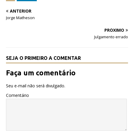
e
te
s
ANTERIOR
b
r
A
Jorge Matheson
o
p
PRÓXIMO
o
p
Julgamento errado
k
SEJA O PRIMEIRO A COMENTAR
Faça um comentário
Seu e-mail não será divulgado.
Comentário