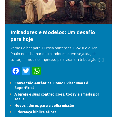
Imitadores e Modelos: Um desafio
para hoje
Vamos olhar para 1Tessalonicenses 1,2–10 e ouvir
Paulo nos chamar de imitadores e, em seguida, de
τύπος — modelo impresso pela vida em tribulação.
[…]
F
T
W
ac
w
h
Conversão Autêntica: Como Evitar uma Fé
e
itt
at
Superficial
b
er
s
A igreja e suas contradições, todavia amada por
Jesus.
o
A
Novos líderes para a velha missão
o
p
Liderança bíblica eficaz