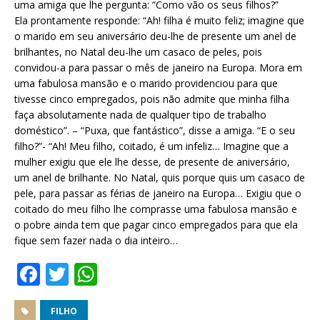
uma amiga que lhe pergunta: “Como vão os seus filhos?”
Ela prontamente responde: “Ah! filha é muito feliz; imagine que
o marido em seu aniversário deu-lhe de presente um anel de
brilhantes, no Natal deu-lhe um casaco de peles, pois
convidou-a para passar o mês de janeiro na Europa. Mora em
uma fabulosa mansão e o marido providenciou para que
tivesse cinco empregados, pois não admite que minha filha
faça absolutamente nada de qualquer tipo de trabalho
doméstico”. – “Puxa, que fantástico”, disse a amiga. “E o seu
filho?”- “Ah! Meu filho, coitado, é um infeliz… Imagine que a
mulher exigiu que ele lhe desse, de presente de aniversário,
um anel de brilhante. No Natal, quis porque quis um casaco de
pele, para passar as férias de janeiro na Europa… Exigiu que o
coitado do meu filho lhe comprasse uma fabulosa mansão e
o pobre ainda tem que pagar cinco empregados para que ela
fique sem fazer nada o dia inteiro…
F
T
W
a
w
h
c
it
at
FILHO