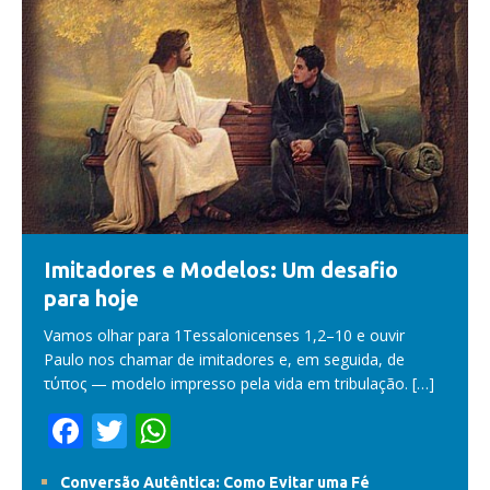
Imitadores e Modelos: Um desafio
para hoje
Vamos olhar para 1Tessalonicenses 1,2–10 e ouvir
Paulo nos chamar de imitadores e, em seguida, de
τύπος — modelo impresso pela vida em tribulação.
[…]
F
T
W
ac
w
h
Conversão Autêntica: Como Evitar uma Fé