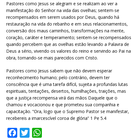
Pastores como Jesus se alegram e se realizam ao ver a
manifestação do Senhor na vida das ovelhas; sentem-se
recompensados em serem usados por Deus, quando há
restauração na vida do rebanho e em seus relacionamentos,
conversão dos maus caminhos, transformações na mente,
coração, caráter e temperamento; sentem-se recompensados
quando percebem que as ovelhas estão levando a Palavra de
Deus a sério, vivendo os valores do reino e servindo ao Pai na
obra, tornando-se mais parecidos com Cristo.
Pastores como Jesus sabem que não devem esperar
reconhecimento humano; pelo contrário, devem ter
consciência que é uma tarefa difícil, sujeita a profundas lutas
espirituais, tentações, desertos, humilhações, traições, mas
que a justiça recompensa virá das mãos Daquele que o
chamou e vocacionou e que prometeu sua companhia e
capacitação. “Ora, logo que o Supremo Pastor se manifestar,
recebereis a imarcescível coroa de glória” 1 Pe 5.4
F
T
W