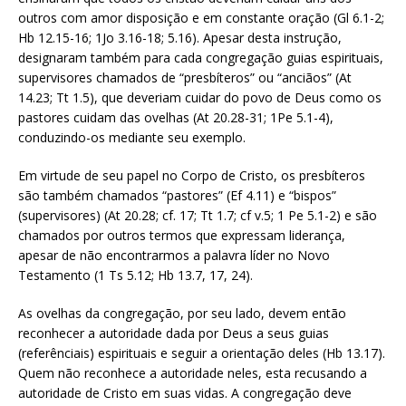
outros com amor disposição e em constante oração (Gl 6.1-2;
Hb 12.15-16; 1Jo 3.16-18; 5.16). Apesar desta instrução,
designaram também para cada congregação guias espirituais,
supervisores chamados de “presbíteros” ou “anciãos” (At
14.23; Tt 1.5), que deveriam cuidar do povo de Deus como os
pastores cuidam das ovelhas (At 20.28-31; 1Pe 5.1-4),
conduzindo-os mediante seu exemplo.
Em virtude de seu papel no Corpo de Cristo, os presbíteros
são também chamados “pastores” (Ef 4.11) e “bispos”
(supervisores) (At 20.28; cf. 17; Tt 1.7; cf v.5; 1 Pe 5.1-2) e são
chamados por outros termos que expressam liderança,
apesar de não encontrarmos a palavra líder no Novo
Testamento (1 Ts 5.12; Hb 13.7, 17, 24).
As ovelhas da congregação, por seu lado, devem então
reconhecer a autoridade dada por Deus a seus guias
(referênciais) espirituais e seguir a orientação deles (Hb 13.17).
Quem não reconhece a autoridade neles, esta recusando a
autoridade de Cristo em suas vidas. A congregação deve