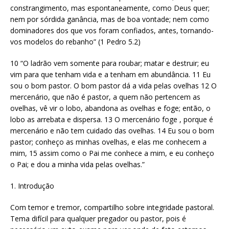
constrangimento, mas espontaneamente, como Deus quer;
nem por sórdida ganância, mas de boa vontade; nem como
dominadores dos que vos foram confiados, antes, tornando-
vos modelos do rebanho” (1 Pedro 5.2)
10 “O ladrão vem somente para roubar; matar e destruir; eu
vim para que tenham vida e a tenham em abundância. 11 Eu
sou o bom pastor. O bom pastor dá a vida pelas ovelhas 12 O
mercenário, que não é pastor, a quem não pertencem as
ovelhas, vê vir o lobo, abandona as ovelhas e foge; então, o
lobo as arrebata e dispersa. 13 O mercenário foge , porque é
mercenário e não tem cuidado das ovelhas. 14 Eu sou o bom
pastor; conheço as minhas ovelhas, e elas me conhecem a
mim, 15 assim como o Pai me conhece a mim, e eu conheço
o Pai; e dou a minha vida pelas ovelhas.”
1. Introdução
Com temor e tremor, compartilho sobre integridade pastoral.
Tema difícil para qualquer pregador ou pastor, pois é