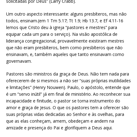
solicitadas por Deus” (Larry Crabb).
Um outro aspecto interessante: alguns presbíteros, mas não
todos, ensinam.(em 1 Tm 5.17; Tt 1.9; Hb 13.7, e Ef 4.11-16
lemos que Cristo deu à igreja “pastores e mestres” para
equipar cada um para o serviço). Na visão apostólica de
liderança congregacional, provavelmente existiram mestres
que não eram presbíteros, bem como presbíteros que não
ensinavam, e, também aqueles que tanto ensinavam como
governavam.
Pastores são ministros da graça de Deus. Não tem nada para
oferecerem de si mesmos a não ser “suas próprias inutilidades
e limitações” (Henry Nouwen). Paulo, o apóstolo, entende que
é um “servo inútil” já em final de ministério. Ao reconhecer sua
incapacidade e finitude, o pastor se torna instrumento do
amor e graça de Jesus. O que os pastores tem a oferecer são
suas próprias vidas dedicadas ao Senhor e às ovelhas, para
que as elas conheçam, amem, obedeçam e andem na
amizade e presença do Pai e glorifiquem a Deus aqui.