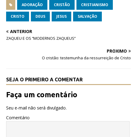
c
it
at
ADORAÇÃO
CRISTÃO
CRISTIANISMO
e
te
s
CRISTO
DEUS
JESUS
SALVAÇÃO
b
r
A
ANTERIOR
o
p
ZAQUEU E OS ‘’MODERNOS ZAQUEUS’’
o
p
PRÓXIMO
k
O cristão: testemunha da ressurreição de Cristo
SEJA O PRIMEIRO A COMENTAR
Faça um comentário
Seu e-mail não será divulgado.
Comentário