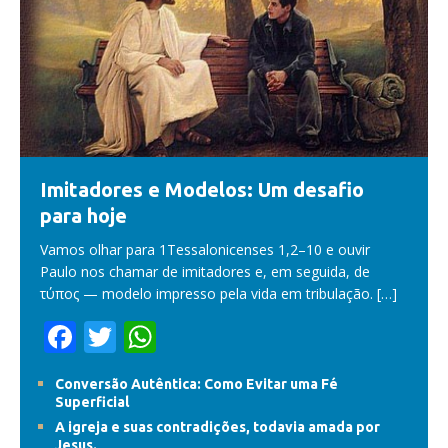
Imitadores e Modelos: Um desafio
para hoje
Vamos olhar para 1Tessalonicenses 1,2–10 e ouvir
Paulo nos chamar de imitadores e, em seguida, de
τύπος — modelo impresso pela vida em tribulação.
[…]
F
T
W
ac
w
h
Conversão Autêntica: Como Evitar uma Fé
e
itt
at
Superficial
b
er
s
A igreja e suas contradições, todavia amada por
Jesus.