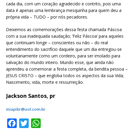
cada dia, com um coração agradecido e contrito, pois uma
data é apenas uma lembrança mesquinha para quem deu a
própria vida – TUDO – por nós pecadores.
Deixemos as comemorações dessa festa chamada Páscoa
com a sua inadequada saudação; ‘Feliz Páscoa’ para aqueles
que continuam longe – conscientes ou não – do real
entendimento do sacrifício daquele que um dia entregou-se
voluntariamente como um cordeiro, para ser imolado para
salvação do mundo inteiro. Mundo esse, que ainda não
aprendeu a comemorar a festa completa, da bendita pessoa –
JESUS CRISTO – que engloba todos os aspectos da sua Vida;
Nascimento, vida, morte e ressurreição.
Jackson Santos, pr
miapibr@uol.com.br
F
T
W
a
w
h