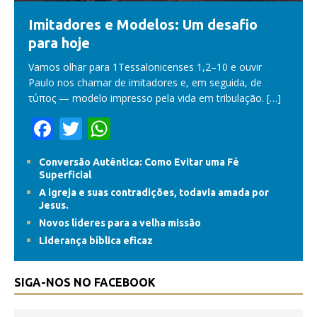
Imitadores e Modelos: Um desafio
para hoje
Vamos olhar para 1Tessalonicenses 1,2–10 e ouvir
Paulo nos chamar de imitadores e, em seguida, de
τύπος — modelo impresso pela vida em tribulação.
[…]
F
T
W
ac
w
h
Conversão Autêntica: Como Evitar uma Fé
e
itt
at
Superficial
b
er
s
A igreja e suas contradições, todavia amada por
Jesus.
o
A
Novos líderes para a velha missão
o
p
Liderança bíblica eficaz
k
p
SIGA-NOS NO FACEBOOK