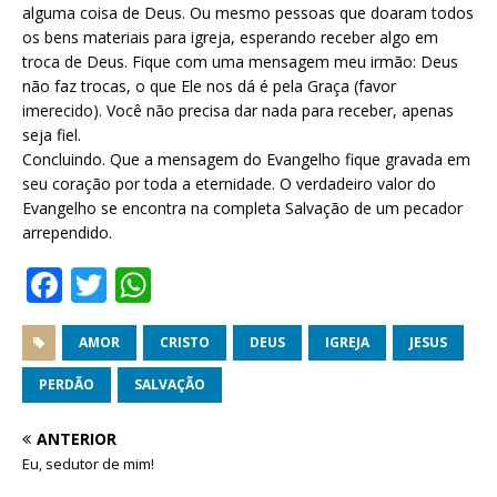
alguma coisa de Deus. Ou mesmo pessoas que doaram todos
os bens materiais para igreja, esperando receber algo em
troca de Deus. Fique com uma mensagem meu irmão: Deus
não faz trocas, o que Ele nos dá é pela Graça (favor
imerecido). Você não precisa dar nada para receber, apenas
seja fiel.
Concluindo. Que a mensagem do Evangelho fique gravada em
seu coração por toda a eternidade. O verdadeiro valor do
Evangelho se encontra na completa Salvação de um pecador
arrependido.
F
T
W
a
w
h
c
it
at
AMOR
CRISTO
DEUS
IGREJA
JESUS
e
te
s
PERDÃO
SALVAÇÃO
b
r
A
ANTERIOR
o
p
Eu, sedutor de mim!