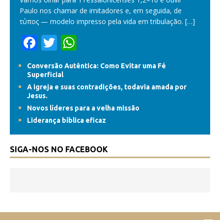
Paulo nos chamar de imitadores e, em seguida, de
τύπος — modelo impresso pela vida em tribulação.
[…]
F
T
W
ac
w
h
Conversão Autêntica: Como Evitar uma Fé
e
itt
at
Superficial
b
er
s
A igreja e suas contradições, todavia amada por
Jesus.
o
A
Novos líderes para a velha missão
o
p
Liderança bíblica eficaz
k
p
SIGA-NOS NO FACEBOOK