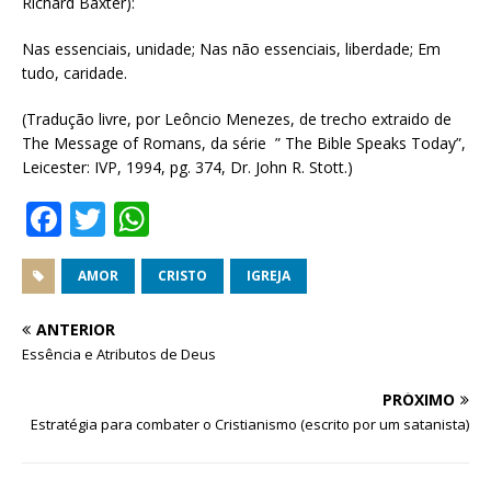
Richard Baxter):
Nas essenciais, unidade; Nas não essenciais, liberdade; Em
tudo, caridade.
(Tradução livre, por Leôncio Menezes, de trecho extraido de
The Message of Romans, da série ” The Bible Speaks Today”,
Leicester: IVP, 1994, pg. 374, Dr. John R. Stott.)
F
T
W
a
w
h
c
it
at
AMOR
CRISTO
IGREJA
e
te
s
ANTERIOR
b
r
A
Essência e Atributos de Deus
o
p
PRÓXIMO
o
p
Estratégia para combater o Cristianismo (escrito por um satanista)
k