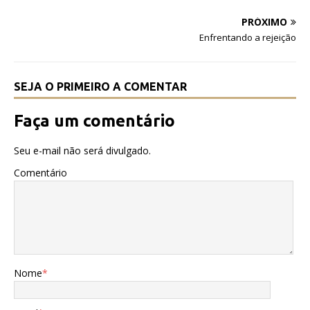
o
p
PRÓXIMO
o
p
Enfrentando a rejeição
k
SEJA O PRIMEIRO A COMENTAR
Faça um comentário
Seu e-mail não será divulgado.
Comentário
Nome
*