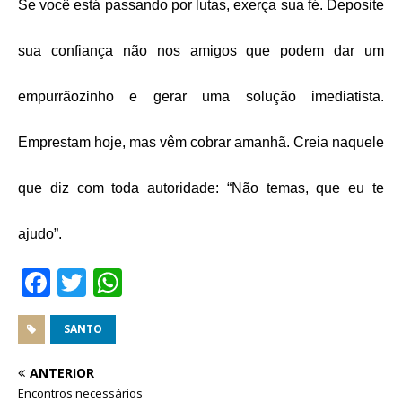
Se você está passando por lutas, exerça sua fé. Deposite
sua confiança não nos amigos que podem dar um
empurrãozinho e gerar uma solução imediatista.
Emprestam hoje, mas vêm cobrar amanhã. Creia naquele
que diz com toda autoridade: “Não temas, que eu te
ajudo”.
F
T
W
a
w
h
c
it
at
SANTO
e
te
s
ANTERIOR
b
r
A
Encontros necessários