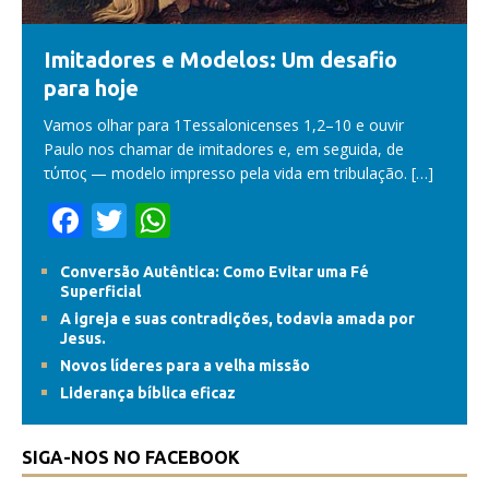
Imitadores e Modelos: Um desafio
para hoje
Vamos olhar para 1Tessalonicenses 1,2–10 e ouvir
Paulo nos chamar de imitadores e, em seguida, de
τύπος — modelo impresso pela vida em tribulação.
[…]
F
T
W
ac
w
h
Conversão Autêntica: Como Evitar uma Fé
e
itt
at
Superficial
b
er
s
A igreja e suas contradições, todavia amada por
Jesus.
o
A
Novos líderes para a velha missão
o
p
Liderança bíblica eficaz
k
p
SIGA-NOS NO FACEBOOK