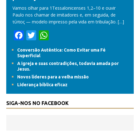
Vamos olhar para 1Tessalonicenses 1,2–10 e ouvir
Paulo nos chamar de imitadores e, em seguida, de
τύπος — modelo impresso pela vida em tribulação.
[…]
F
T
W
ac
w
h
Conversão Autêntica: Como Evitar uma Fé
e
itt
at
Superficial
b
er
s
A igreja e suas contradições, todavia amada por
Jesus.
o
A
Novos líderes para a velha missão
o
p
Liderança bíblica eficaz
k
p
SIGA-NOS NO FACEBOOK