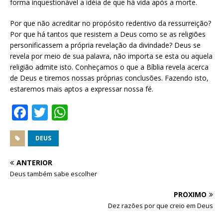
forma inquestionável a idéia de que há vida após a morte.
Por que não acreditar no propósito redentivo da ressurreição?
Por que há tantos que resistem a Deus como se as religiões
personificassem a própria revelação da divindade? Deus se
revela por meio de sua palavra, não importa se esta ou aquela
religião admite isto. Conheçamos o que a Bíblia revela acerca
de Deus e tiremos nossas próprias conclusões. Fazendo isto,
estaremos mais aptos a expressar nossa fé.
F
T
W
a
w
h
c
it
at
DEUS
e
te
s
ANTERIOR
b
r
A
Deus também sabe escolher
o
p
PRÓXIMO
o
p
Dez razões por que creio em Deus