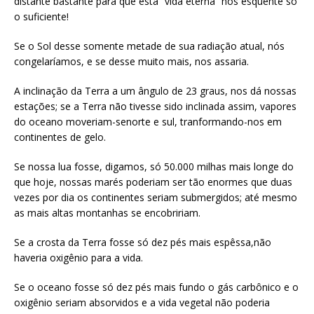
distante bastante para que esta “vida eterna” nos esquente só
o suficiente!
Se o Sol desse somente metade de sua radiação atual, nós
congelaríamos, e se desse muito mais, nos assaria.
A inclinação da Terra a um ângulo de 23 graus, nos dá nossas
estações; se a Terra não tivesse sido inclinada assim, vapores
do oceano moveriam-senorte e sul, tranformando-nos em
continentes de gelo.
Se nossa lua fosse, digamos, só 50.000 milhas mais longe do
que hoje, nossas marés poderiam ser tão enormes que duas
vezes por dia os continentes seriam submergidos; até mesmo
as mais altas montanhas se encobririam.
Se a crosta da Terra fosse só dez pés mais espêssa,não
haveria oxigênio para a vida.
Se o oceano fosse só dez pés mais fundo o gás carbônico e o
oxigênio seriam absorvidos e a vida vegetal não poderia