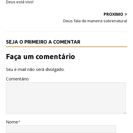
b
r
A
Deus está vivo!
o
p
PRÓXIMO
o
p
Deus fala de maneira sobrenatural
k
SEJA O PRIMEIRO A COMENTAR
Faça um comentário
Seu e-mail não será divulgado.
Comentário
Nome
*