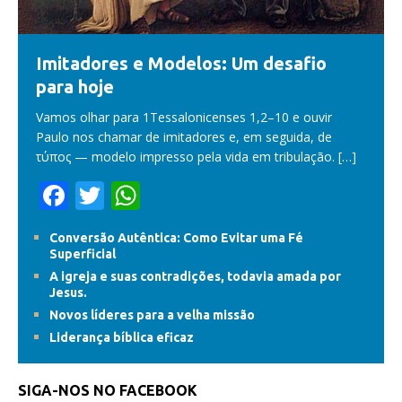
Imitadores e Modelos: Um desafio
para hoje
Vamos olhar para 1Tessalonicenses 1,2–10 e ouvir
Paulo nos chamar de imitadores e, em seguida, de
τύπος — modelo impresso pela vida em tribulação.
[…]
F
T
W
ac
w
h
Conversão Autêntica: Como Evitar uma Fé
e
itt
at
Superficial
b
er
s
A igreja e suas contradições, todavia amada por
Jesus.
o
A
Novos líderes para a velha missão
o
p
Liderança bíblica eficaz
k
p
SIGA-NOS NO FACEBOOK