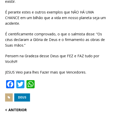
existir.
É perante estes e outros exemplos que NÃO HÁ UMA
CHANCE em um bilhão que a vida em nosso planeta seja um
acidente.
É cientificamente comprovado, o que o salmista disse: “Os
céus declaram a Glória de Deus e o firmamento as obras de
Suas mãos.”
Pensem na Gradeza desse Deus que FEZ e FAZ tudo por
Vocês!!!
JESUS Veio para lhes Fazer mais que Vencedores.
F
T
W
a
w
h
c
it
at
DEUS
e
te
s
ANTERIOR