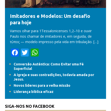
Imitadores e Modelos: Um desafio
para hoje
Vamos olhar para 1Tessalonicenses 1,2–10 e ouvir
Paulo nos chamar de imitadores e, em seguida, de
τύπος — modelo impresso pela vida em tribulação.
[…]
F
T
W
ac
w
h
Conversão Autêntica: Como Evitar uma Fé
e
itt
at
Superficial
b
er
s
A igreja e suas contradições, todavia amada por
Jesus.
o
A
Novos líderes para a velha missão
o
p
Liderança bíblica eficaz
k
p
SIGA-NOS NO FACEBOOK