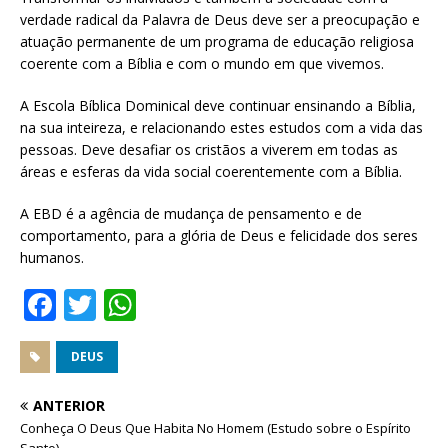
verdade radical da Palavra de Deus deve ser a preocupação e
atuação permanente de um programa de educação religiosa
coerente com a Bíblia e com o mundo em que vivemos.
A Escola Bíblica Dominical deve continuar ensinando a Bíblia,
na sua inteireza, e relacionando estes estudos com a vida das
pessoas. Deve desafiar os cristãos a viverem em todas as
áreas e esferas da vida social coerentemente com a Bíblia.
A EBD é a agência de mudança de pensamento e de
comportamento, para a glória de Deus e felicidade dos seres
humanos.
F
T
W
a
w
h
c
it
at
DEUS
e
te
s
ANTERIOR
b
r
A
Conheça O Deus Que Habita No Homem (Estudo sobre o Espírito