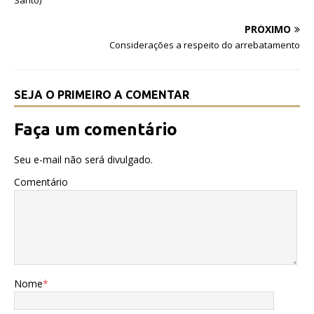
Santo)
o
p
o
p
PRÓXIMO
Considerações a respeito do arrebatamento
k
SEJA O PRIMEIRO A COMENTAR
Faça um comentário
Seu e-mail não será divulgado.
Comentário
Nome
*