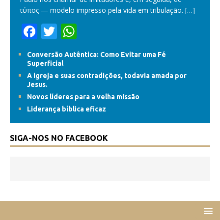
τύπος — modelo impresso pela vida em tribulação.
[…]
F
T
W
ac
w
h
Conversão Autêntica: Como Evitar uma Fé
e
itt
at
Superficial
b
er
s
A igreja e suas contradições, todavia amada por
Jesus.
o
A
Novos líderes para a velha missão
o
p
Liderança bíblica eficaz
k
p
SIGA-NOS NO FACEBOOK