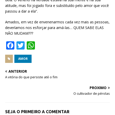
atitude, mas foi jogado fora e substituído pelo amor que você
passou a dar a ela”.
Amados, em vez de envenenarmos cada vez mais as pessoas,
deveríamos nos esforçar para amá-las… QUEM SABE ELAS
NÃO MUDAM???
F
T
W
a
w
h
c
it
at
AMOR
e
te
s
ANTERIOR
b
r
A
A vitória do que persiste até o fim
o
p
PRÓXIMO
o
p
O cultivador de pérolas
k
SEJA O PRIMEIRO A COMENTAR