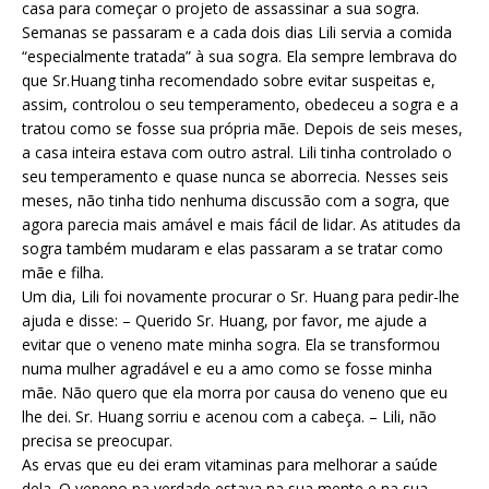
casa para começar o projeto de assassinar a sua sogra.
Semanas se passaram e a cada dois dias Lili servia a comida
“especialmente tratada” à sua sogra. Ela sempre lembrava do
que Sr.Huang tinha recomendado sobre evitar suspeitas e,
assim, controlou o seu temperamento, obedeceu a sogra e a
tratou como se fosse sua própria mãe. Depois de seis meses,
a casa inteira estava com outro astral. Lili tinha controlado o
seu temperamento e quase nunca se aborrecia. Nesses seis
meses, não tinha tido nenhuma discussão com a sogra, que
agora parecia mais amável e mais fácil de lidar. As atitudes da
sogra também mudaram e elas passaram a se tratar como
mãe e filha.
Um dia, Lili foi novamente procurar o Sr. Huang para pedir-lhe
ajuda e disse: – Querido Sr. Huang, por favor, me ajude a
evitar que o veneno mate minha sogra. Ela se transformou
numa mulher agradável e eu a amo como se fosse minha
mãe. Não quero que ela morra por causa do veneno que eu
lhe dei. Sr. Huang sorriu e acenou com a cabeça. – Lili, não
precisa se preocupar.
As ervas que eu dei eram vitaminas para melhorar a saúde
dela. O veneno na verdade estava na sua mente e na sua