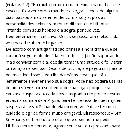
(Gálatas 6:7). “Há muito tempo, uma menina chamada Lili se
casou e foi viver com o marido e a sogra. Depois de alguns
dias, passou a não se entender com a sogra, pois as
personalidades delas eram muito diferentes e Lili foi se
irritando com seus hábitos e a sogra, por sua vez,
freqüentemente a criticava. Meses se passaram e elas cada
vez mais discutiam e brigavam.
De acordo com antiga tradição chinesa a nora tinha que se
curvar à sogra e obedecê-la em tudo. Lili, já não suportando
mais conviver com ela, decidiu tomar uma atitude e foi visitar
um amigo de seu pai. Depois de ouvi-la, ele pegou um pacote
de ervas lhe disse: – Vou lhe dar várias ervas que irão
lentamente envenenando sua sogra. Você não poderá usá-las
de uma só vez para se libertar de sua sogra porque isso
causaria suspeitas. A cada dois dias ponha um pouco destas
ervas na comida dela. Agora, para ter certeza de que ninguém
suspeitará de você quando ela morrer, você deve ter muito
cuidado e agir de forma muito amigável. Lili respondeu: – Sim,
Sr. Huang, eu farei tudo o que o que o senhor me pedir.
Lili ficou muito contente, agradeceu e voltou apressada para