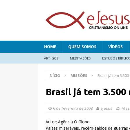
HOME
QUEM SOMOS
VÍDEOS
ARTIGOS
MEDITAÇÕES
ESTUDOS BÍBLIC
INÍCIO
MISSÕES
Brasil já tem 3.50
Brasil já tem 3.50
6 de fevereiro de 2008
ejesus
Mis
Autor: Agência O Globo
Países miseráveis, recém-saídos de guerras o