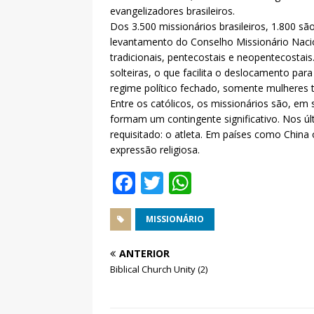
evangelizadores brasileiros.
Dos 3.500 missionários brasileiros, 1.800 s
levantamento do Conselho Missionário Nacion
tradicionais, pentecostais e neopentecostai
solteiras, o que facilita o deslocamento pa
regime político fechado, somente mulheres 
Entre os católicos, os missionários são, em s
formam um contingente significativo. Nos úl
requisitado: o atleta. Em países como China 
expressão religiosa.
F
T
W
a
w
h
c
it
at
MISSIONÁRIO
e
te
s
ANTERIOR
b
r
A
Biblical Church Unity (2)
o
p