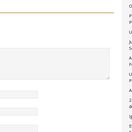
O
P
P
U
J
S
A
F
U
P
A
2
d
I
E