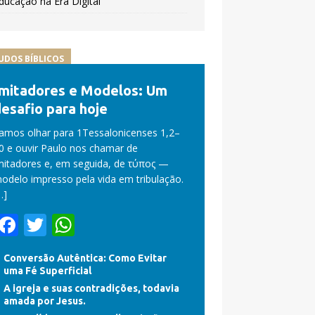
ducação na Era Digital
UDOS BÍBLICOS
Imitadores e Modelos: Um
esafio para hoje
amos olhar para 1Tessalonicenses 1,2–
0 e ouvir Paulo nos chamar de
mitadores e, em seguida, de τύπος —
odelo impresso pela vida em tribulação.
…]
F
T
W
ac
w
h
Conversão Autêntica: Como Evitar
e
itt
at
uma Fé Superficial
b
er
s
A igreja e suas contradições, todavia
amada por Jesus.
o
A