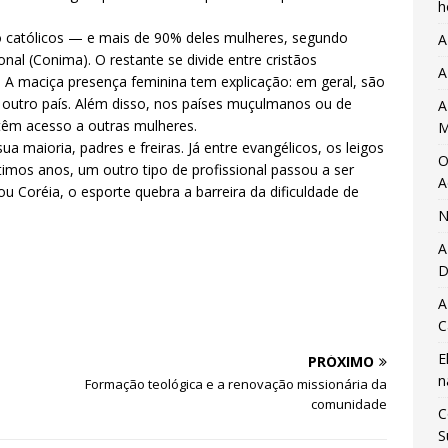
h
ão católicos — e mais de 90% deles mulheres, segundo
A
al (Conima). O restante se divide entre cristãos
A
s. A maciça presença feminina tem explicação: em geral, são
ra outro país. Além disso, nos países muçulmanos ou de
A
têm acesso a outras mulheres.
M
ua maioria, padres e freiras. Já entre evangélicos, os leigos
O
timos anos, um outro tipo de profissional passou a ser
A
ou Coréia, o esporte quebra a barreira da dificuldade de
N
A
D
A
C
E
PRÓXIMO
n
Formação teológica e a renovação missionária da
comunidade
C
S