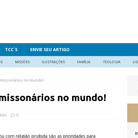
TCC´S
ENVIE SEU ARTIGO
OS
MISSÕES
ILUSTRAÇÕES
FAMÍLIA
TEOLOGIA
LI
0 missonários no mundo!
0 missonários no mundo!
sões
0
I
u com religião proibida são as prioridades para