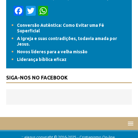
F
T
W
ac
w
h
Conversão Autêntica: Como Evitar uma Fé
e
itt
at
Superficial
b
er
s
A igreja e suas contradições, todavia amada por
Jesus.
o
A
Novos líderes para a velha missão
o
p
Liderança bíblica eficaz
k
p
SIGA-NOS NO FACEBOOK
.:: eJesus copyright © 2016-2025 - Cristianismo On-line...