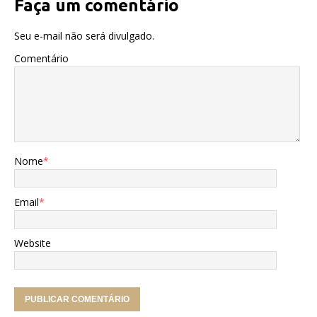
o
p
Faça um comentário
o
p
Seu e-mail não será divulgado.
k
Comentário
Nome
*
Email
*
Website