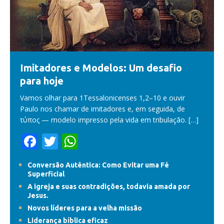
Imitadores e Modelos: Um desafio
para hoje
Vamos olhar para 1Tessalonicenses 1,2–10 e ouvir
Paulo nos chamar de imitadores e, em seguida, de
τύπος — modelo impresso pela vida em tribulação.
[…]
F
T
W
ac
w
h
Conversão Autêntica: Como Evitar uma Fé
e
itt
at
Superficial
b
er
s
A igreja e suas contradições, todavia amada por
Jesus.
o
A
Novos líderes para a velha missão
o
p
Liderança bíblica eficaz