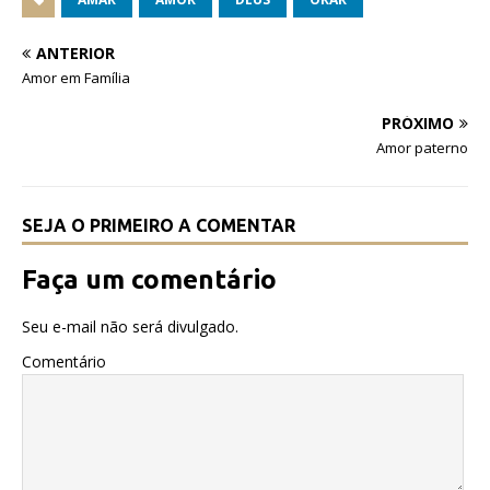
c
it
at
e
te
s
ANTERIOR
b
r
A
Amor em Família
o
p
PRÓXIMO
o
p
Amor paterno
k
SEJA O PRIMEIRO A COMENTAR
Faça um comentário
Seu e-mail não será divulgado.
Comentário