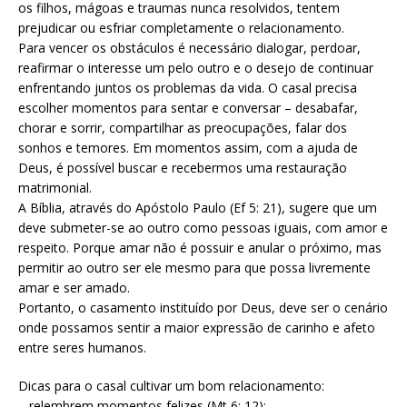
os filhos, mágoas e traumas nunca resolvidos, tentem
prejudicar ou esfriar completamente o relacionamento.
Para vencer os obstáculos é necessário dialogar, perdoar,
reafirmar o interesse um pelo outro e o desejo de continuar
enfrentando juntos os problemas da vida. O casal precisa
escolher momentos para sentar e conversar – desabafar,
chorar e sorrir, compartilhar as preocupações, falar dos
sonhos e temores. Em momentos assim, com a ajuda de
Deus, é possível buscar e recebermos uma restauração
matrimonial.
A Bíblia, através do Apóstolo Paulo (Ef 5: 21), sugere que um
deve submeter-se ao outro como pessoas iguais, com amor e
respeito. Porque amar não é possuir e anular o próximo, mas
permitir ao outro ser ele mesmo para que possa livremente
amar e ser amado.
Portanto, o casamento instituído por Deus, deve ser o cenário
onde possamos sentir a maior expressão de carinho e afeto
entre seres humanos.
Dicas para o casal cultivar um bom relacionamento:
– relembrem momentos felizes (Mt 6: 12);