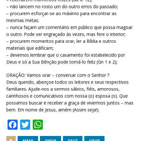
– não lancem no rosto um do outro erros do passado;
– procurem esforçar-se ao máximo para encontrar as
mesmas metas;
– nunca façam um comentário em público que possa magoar
o outro. Pode ser engraçado às vezes, mas fere o interior;
– procurem momentos para orar, ler a Bíblia e outros
materiais que edificam;
– devemos lembrar que o casamento foi estabelecido por
Deus e só a Sua Bênção pode torná-lo feliz (Gn 1 e 2);
ORAÇÃO: Vamos orar – conversar com o Senhor ?
Deus querido, abençoe todos os leitores e seus respectivos
familiares. Ajude-nos a sermos sábios, fiéis, amorosos,
carinhosos e comunicativos com nossa (o) esposa (o). Que
possamos buscar e receber a graça de vivermos juntos – mas
bem. Em nome de Jesus, amém (Assim seja!).
F
T
W
a
w
h
AMAR
AMOR
DEUS
ORAR