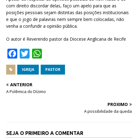
com direito discordar delas, faço um apelo para que as
posições pessoais sejam distintas das posições institucionais
e que o jogo de palavras nem sempre bem colocadas, não
venha a confundir a opinião pública.
O autor é Reverendo pastor da Diocese Anglicana de Recife
F
T
W
a
w
h
c
it
at
IGREJA
PASTOR
e
te
s
ANTERIOR
b
r
A
A Polêmica do Dízimo
o
p
PRÓXIMO
o
p
A possibilidade da queda
k
SEJA O PRIMEIRO A COMENTAR