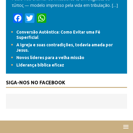
τύπος — modelo impresso pela vida em tribulação.
[…]
F
T
W
ac
w
h
Conversão Autêntica: Como Evitar uma Fé
e
itt
at
Superficial
b
er
s
A igreja e suas contradições, todavia amada por
Jesus.
o
A
Novos líderes para a velha missão
o
p
Liderança bíblica eficaz
k
p
SIGA-NOS NO FACEBOOK