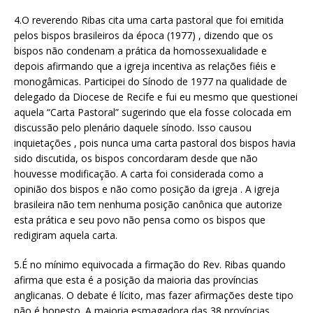
4.O reverendo Ribas cita uma carta pastoral que foi emitida
pelos bispos brasileiros da época (1977) , dizendo que os
bispos não condenam a prática da homossexualidade e
depois afirmando que a igreja incentiva as relações fiéis e
monogâmicas. Participei do Sínodo de 1977 na qualidade de
delegado da Diocese de Recife e fui eu mesmo que questionei
aquela “Carta Pastoral” sugerindo que ela fosse colocada em
discussão pelo plenário daquele sínodo. Isso causou
inquietações , pois nunca uma carta pastoral dos bispos havia
sido discutida, os bispos concordaram desde que não
houvesse modificação. A carta foi considerada como a
opinião dos bispos e não como posição da igreja . A igreja
brasileira não tem nenhuma posição canônica que autorize
esta prática e seu povo não pensa como os bispos que
redigiram aquela carta.
5.É no mínimo equivocada a firmação do Rev. Ribas quando
afirma que esta é a posição da maioria das províncias
anglicanas. O debate é lícito, mas fazer afirmações deste tipo
não é honesto. A maioria esmagadora das 38 províncias