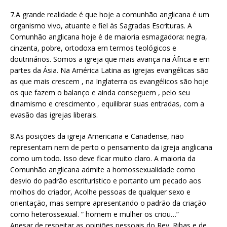
7.A grande realidade é que hoje a comunhão anglicana é um
organismo vivo, atuante e fiel às Sagradas Escrituras. A
Comunhão anglicana hoje é de maioria esmagadora: negra,
cinzenta, pobre, ortodoxa em termos teológicos e
doutrinários. Somos a igreja que mais avança na África e em
partes da Ásia. Na América Latina as igrejas evangélicas são
as que mais crescem , na Inglaterra os evangélicos são hoje
os que fazem o balanço e ainda conseguem , pelo seu
dinamismo e crescimento , equilibrar suas entradas, com a
evasão das igrejas liberais.
8.As posições da igreja Americana e Canadense, não
representam nem de perto o pensamento da igreja anglicana
como um todo. Isso deve ficar muito claro. A maioria da
Comunhão anglicana admite a homossexualidade como
desvio do padrão escriturístico e portanto um pecado aos
molhos do criador, Acolhe pessoas de qualquer sexo e
orientação, mas sempre apresentando o padrão da criação
como heterossexual. “ homem e mulher os criou…”
Apesar de respeitar as opiniões pessoais do Rev. Ribas e de