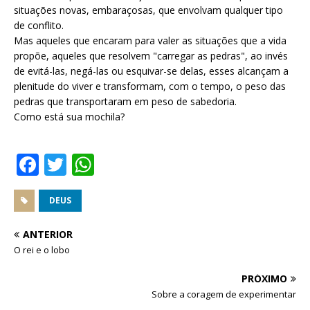
situações novas, embaraçosas, que envolvam qualquer tipo
de conflito.
Mas aqueles que encaram para valer as situações que a vida
propõe, aqueles que resolvem "carregar as pedras", ao invés
de evitá-las, negá-las ou esquivar-se delas, esses alcançam a
plenitude do viver e transformam, com o tempo, o peso das
pedras que transportaram em peso de sabedoria.
Como está sua mochila?
F
T
W
a
w
h
c
it
at
DEUS
e
te
s
ANTERIOR
b
r
A
O rei e o lobo
o
p
PRÓXIMO
o
p
Sobre a coragem de experimentar