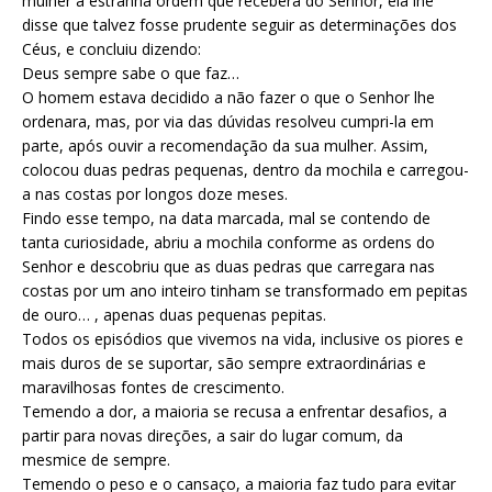
mulher a estranha ordem que recebera do Senhor, ela lhe
disse que talvez fosse prudente seguir as determinações dos
Céus, e concluiu dizendo:
Deus sempre sabe o que faz…
O homem estava decidido a não fazer o que o Senhor lhe
ordenara, mas, por via das dúvidas resolveu cumpri-la em
parte, após ouvir a recomendação da sua mulher. Assim,
colocou duas pedras pequenas, dentro da mochila e carregou-
a nas costas por longos doze meses.
Findo esse tempo, na data marcada, mal se contendo de
tanta curiosidade, abriu a mochila conforme as ordens do
Senhor e descobriu que as duas pedras que carregara nas
costas por um ano inteiro tinham se transformado em pepitas
de ouro… , apenas duas pequenas pepitas.
Todos os episódios que vivemos na vida, inclusive os piores e
mais duros de se suportar, são sempre extraordinárias e
maravilhosas fontes de crescimento.
Temendo a dor, a maioria se recusa a enfrentar desafios, a
partir para novas direções, a sair do lugar comum, da
mesmice de sempre.
Temendo o peso e o cansaço, a maioria faz tudo para evitar