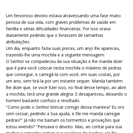
Um fervoroso devoto estava atravessando uma fase muito
penosa de sua vida, com graves problemas de saúde em
família e sérias dificuldades financeiras. Por isso orava
diariamente pedindo que o livrassem de tamanhas
atribulações.
Um dia, enquanto fazia suas preces, um anjo lhe apareceu,
trazendo-lhe uma mochila e a seguinte mensagem:
O Senhor se compadeceu da sua situação e lhe manda dizer
que é para você colocar nesta mochila o máximo de pedras
que conseguir, e carregá-la com você, em suas costas, por
um ano, sem tirá-la por um instante sequer. Manda também
lhe dizer que, se você fizer isso, no final desse tempo, ao abrir
a mochila, terá uma grande alegria. E desapareceu, deixando o
homem bastante confuso e revoltado.
"Como pode o Senhor brincar comigo dessa maneira? Eu oro
sem cessar, pedindo a Sua ajuda, e Ele me manda carregar
pedras?" Já não me bastam os tormentos e provações que
estou vivendo? "Pensava o devoto. Mas, ao contar para sua