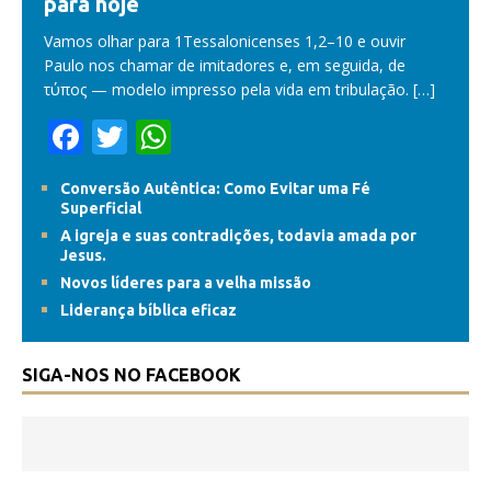
para hoje
Vamos olhar para 1Tessalonicenses 1,2–10 e ouvir
Paulo nos chamar de imitadores e, em seguida, de
τύπος — modelo impresso pela vida em tribulação.
[…]
F
T
W
ac
w
h
Conversão Autêntica: Como Evitar uma Fé
e
itt
at
Superficial
b
er
s
A igreja e suas contradições, todavia amada por
Jesus.
o
A
Novos líderes para a velha missão
o
p
Liderança bíblica eficaz
k
p
SIGA-NOS NO FACEBOOK