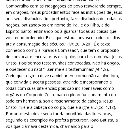
Compartilho com as indagações do povo reavaliando sempre,
em orações, meus procedimentos face às instruções de Jesus
aos seus discípulos: “ide portanto, fazei discípulos de todas as
nações, batizando-os em nome do Pai, e do Filho, e do
Espírito Santo; ensinando-os a guardar todas as coisas que
vos tenho ordenado. E eis que estou convosco todos os dias
até a consumação dos séculos.” (Mt 28, 9-20). É o texto
conhecido como a “Grande Comissão”, que tem o propósito
de convocar e encorajar os discípulos para testemunhar Jesus
Cristo. Pois somos testemunhas convocadas. Não há opção,
é obedecer ou não! “…ser-me eis testemunhas”(At 1,8).
Creio que a Igreja deve caminhar em comunhão acolhedora,
que convida e aceita pessoas, atraindo e incorporando a
todas com suas diferenças; pois são indispensáveis como
órgãos do Corpo de Cristo para o pleno funcionamento do
todo em harmonia, sob direcionamento da cabeça, Jesus
Cristo: “Ele é a cabeça do corpo, que é a igreja…”(Col 1,18).
Portanto esta deve ser a tarefa prioritária das lideranças,
seguindo os exemplos do profeta precursor, João Batista, a
voz que clamava destemida, chamando para o