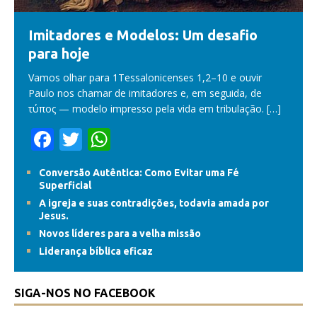
Imitadores e Modelos: Um desafio
para hoje
Vamos olhar para 1Tessalonicenses 1,2–10 e ouvir
Paulo nos chamar de imitadores e, em seguida, de
τύπος — modelo impresso pela vida em tribulação.
[…]
F
T
W
ac
w
h
Conversão Autêntica: Como Evitar uma Fé
e
itt
at
Superficial
b
er
s
A igreja e suas contradições, todavia amada por
Jesus.
o
A
Novos líderes para a velha missão
o
p
Liderança bíblica eficaz
k
p
SIGA-NOS NO FACEBOOK