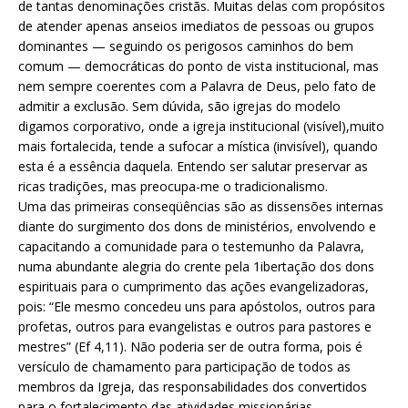
de tantas denominações cristãs. Muitas delas com propósitos
de atender apenas anseios imediatos de pessoas ou grupos
dominantes — seguindo os perigosos caminhos do bem
comum — democráticas do ponto de vista institucional, mas
nem sempre coerentes com a Palavra de Deus, pelo fato de
admitir a exclusão. Sem dúvida, são igrejas do modelo
digamos corporativo, onde a igreja institucional (visível),muito
mais fortalecida, tende a sufocar a mística (invisível), quando
esta é a essência daquela. Entendo ser salutar preservar as
ricas tradições, mas preocupa-me o tradicionalismo.
Uma das primeiras conseqüências são as dissensões internas
diante do surgimento dos dons de ministérios, envolvendo e
capacitando a comunidade para o testemunho da Palavra,
numa abundante alegria do crente pela 1ibertação dos dons
espirituais para o cumprimento das ações evangelizadoras,
pois: “Ele mesmo concedeu uns para apóstolos, outros para
profetas, outros para evangelistas e outros para pastores e
mestres” (Ef 4,11). Não poderia ser de outra forma, pois é
versículo de chamamento para participação de todos as
membros da Igreja, das responsabilidades dos convertidos
para o fortalecimento das atividades missionárias.