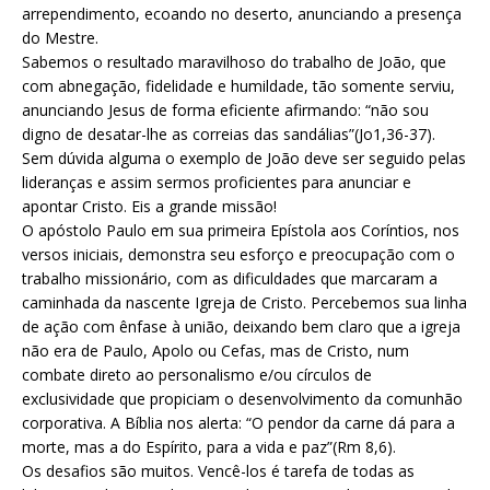
arrependimento, ecoando no deserto, anunciando a presença
do Mestre.
Sabemos o resultado maravilhoso do trabalho de João, que
com abnegação, fidelidade e humildade, tão somente serviu,
anunciando Jesus de forma eficiente afirmando: “não sou
digno de desatar-lhe as correias das sandálias”(Jo1,36-37).
Sem dúvida alguma o exemplo de João deve ser seguido pelas
lideranças e assim sermos proficientes para anunciar e
apontar Cristo. Eis a grande missão!
O apóstolo Paulo em sua primeira Epístola aos Coríntios, nos
versos iniciais, demonstra seu esforço e preocupação com o
trabalho missionário, com as dificuldades que marcaram a
caminhada da nascente Igreja de Cristo. Percebemos sua linha
de ação com ênfase à união, deixando bem claro que a igreja
não era de Paulo, Apolo ou Cefas, mas de Cristo, num
combate direto ao personalismo e/ou círculos de
exclusividade que propiciam o desenvolvimento da comunhão
corporativa. A Bíblia nos alerta: “O pendor da carne dá para a
morte, mas a do Espírito, para a vida e paz”(Rm 8,6).
Os desafios são muitos. Vencê-los é tarefa de todas as