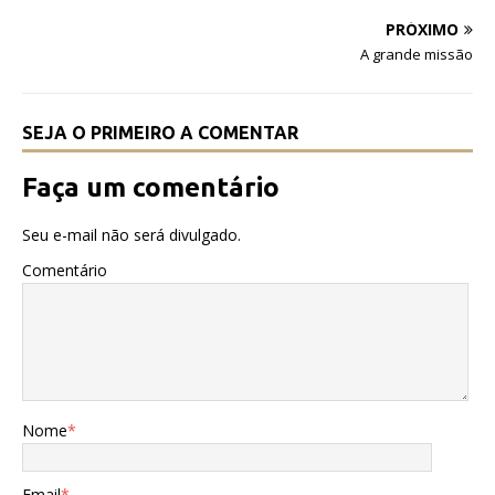
o
p
PRÓXIMO
k
A grande missão
SEJA O PRIMEIRO A COMENTAR
Faça um comentário
Seu e-mail não será divulgado.
Comentário
Nome
*
Email
*