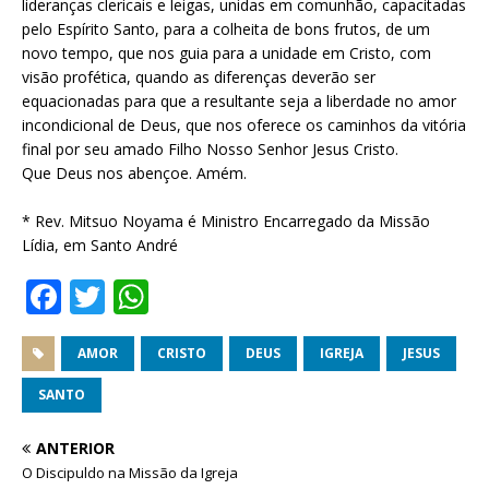
lideranças clericais e leigas, unidas em comunhão, capacitadas
pelo Espírito Santo, para a colheita de bons frutos, de um
novo tempo, que nos guia para a unidade em Cristo, com
visão profética, quando as diferenças deverão ser
equacionadas para que a resultante seja a liberdade no amor
incondicional de Deus, que nos oferece os caminhos da vitória
final por seu amado Filho Nosso Senhor Jesus Cristo.
Que Deus nos abençoe. Amém.
* Rev. Mitsuo Noyama é Ministro Encarregado da Missão
Lídia, em Santo André
F
T
W
a
w
h
c
it
at
AMOR
CRISTO
DEUS
IGREJA
JESUS
e
te
s
SANTO
b
r
A
ANTERIOR
o
p
O Discipuldo na Missão da Igreja