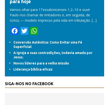
para hoje
Vamos olhar para 1Tessalonicenses 1,2–10 e ouvir
Paulo nos chamar de imitadores e, em seguida, de
τύπος — modelo impresso pela vida em tribulação.
[…]
F
T
W
ac
w
h
Conversão Autêntica: Como Evitar uma Fé
e
itt
at
Superficial
b
er
s
A igreja e suas contradições, todavia amada por
Jesus.
o
A
Novos líderes para a velha missão
o
p
Liderança bíblica eficaz
k
p
SIGA-NOS NO FACEBOOK