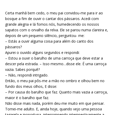
Certa manhã bem cedo, o meu pai convidou-me para ir ao
bosque a fim de ouvir o cantar dos pássaros. Acedi com
grande alegria e lá fomos nós, humedecendo os nossos
sapatos com o orvalho da relva. Ele se parou numa clareira e,
depois de um pequeno silêncio, perguntou- me:
– Estás a ouvir alguma coisa para além do canto dos
pássaros?
Apurei o ouvido alguns segundos e respondi:
– Estou a ouvir o barulho de uma carroça que deve estar a
descer pela estrada. – Isso mesmo…disse ele. É uma carroça
vazia. Sabes porquê?
– Não, respondi intrigado.
Então, o meu pai pôs-me a mão no ombro e olhou bem no
fundo dos meus olhos, E disse:
– Por causa do barulho que faz. Quanto mais vazia a carroça,
maior é o barulho que faz.
Não disse mais nada, porém deu-me muito em que pensar.
Tornei-me adulto. E, ainda hoje, quando vejo uma pessoa
tagarela e inoportuna, interrompendo intempestivamente a