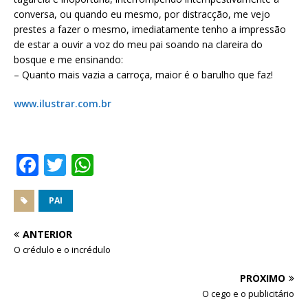
conversa, ou quando eu mesmo, por distracção, me vejo
prestes a fazer o mesmo, imediatamente tenho a impressão
de estar a ouvir a voz do meu pai soando na clareira do
bosque e me ensinando:
– Quanto mais vazia a carroça, maior é o barulho que faz!
www.ilustrar.com.br
F
T
W
a
w
h
c
it
at
PAI
e
te
s
ANTERIOR
b
r
A
O crédulo e o incrédulo
o
p
PRÓXIMO
o
p
O cego e o publicitário