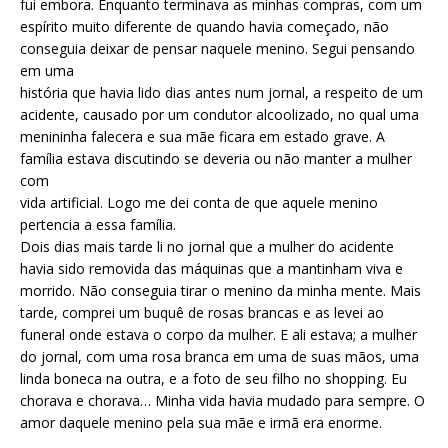
fui embora. Enquanto terminava as minhas compras, com um
espírito muito diferente de quando havia começado, não
conseguia deixar de pensar naquele menino. Segui pensando
em uma
história que havia lido dias antes num jornal, a respeito de um
acidente, causado por um condutor alcoolizado, no qual uma
menininha falecera e sua mãe ficara em estado grave. A
família estava discutindo se deveria ou não manter a mulher
com
vida artificial. Logo me dei conta de que aquele menino
pertencia a essa família.
Dois dias mais tarde li no jornal que a mulher do acidente
havia sido removida das máquinas que a mantinham viva e
morrido. Não conseguia tirar o menino da minha mente. Mais
tarde, comprei um buquê de rosas brancas e as levei ao
funeral onde estava o corpo da mulher. E ali estava; a mulher
do jornal, com uma rosa branca em uma de suas mãos, uma
linda boneca na outra, e a foto de seu filho no shopping. Eu
chorava e chorava… Minha vida havia mudado para sempre. O
amor daquele menino pela sua mãe e irmã era enorme.