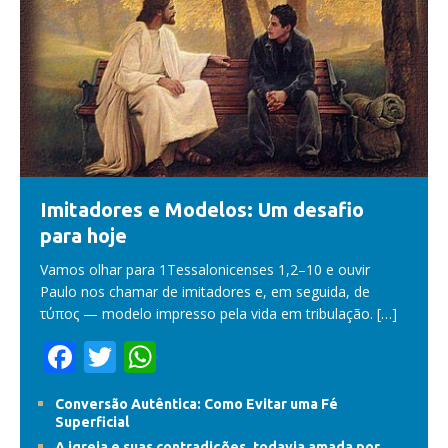
Imitadores e Modelos: Um desafio
para hoje
Vamos olhar para 1Tessalonicenses 1,2–10 e ouvir
Paulo nos chamar de imitadores e, em seguida, de
τύπος — modelo impresso pela vida em tribulação.
[…]
F
T
W
ac
w
h
Conversão Autêntica: Como Evitar uma Fé
e
itt
at
Superficial
A igreja e suas contradições, todavia amada por