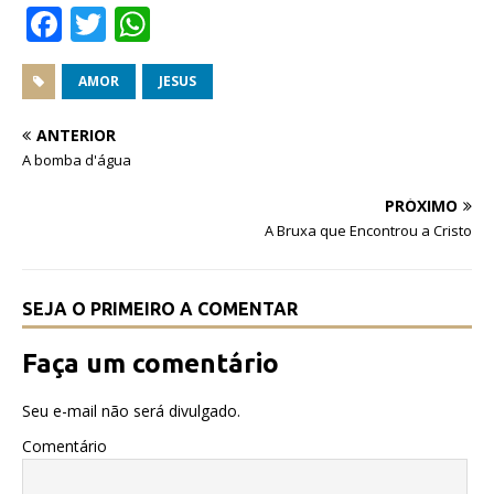
F
T
W
a
w
h
c
it
at
AMOR
JESUS
e
te
s
ANTERIOR
b
r
A
A bomba d'água
o
p
PRÓXIMO
o
p
A Bruxa que Encontrou a Cristo
k
SEJA O PRIMEIRO A COMENTAR
Faça um comentário
Seu e-mail não será divulgado.
Comentário