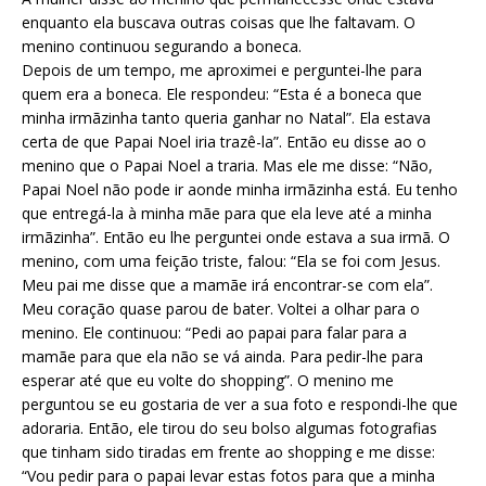
enquanto ela buscava outras coisas que lhe faltavam. O
menino continuou segurando a boneca.
Depois de um tempo, me aproximei e perguntei-lhe para
quem era a boneca. Ele respondeu: “Esta é a boneca que
minha irmãzinha tanto queria ganhar no Natal”. Ela estava
certa de que Papai Noel iria trazê-la”. Então eu disse ao o
menino que o Papai Noel a traria. Mas ele me disse: “Não,
Papai Noel não pode ir aonde minha irmãzinha está. Eu tenho
que entregá-la à minha mãe para que ela leve até a minha
irmãzinha”. Então eu lhe perguntei onde estava a sua irmã. O
menino, com uma feição triste, falou: “Ela se foi com Jesus.
Meu pai me disse que a mamãe irá encontrar-se com ela”.
Meu coração quase parou de bater. Voltei a olhar para o
menino. Ele continuou: “Pedi ao papai para falar para a
mamãe para que ela não se vá ainda. Para pedir-lhe para
esperar até que eu volte do shopping”. O menino me
perguntou se eu gostaria de ver a sua foto e respondi-lhe que
adoraria. Então, ele tirou do seu bolso algumas fotografias
que tinham sido tiradas em frente ao shopping e me disse:
“Vou pedir para o papai levar estas fotos para que a minha