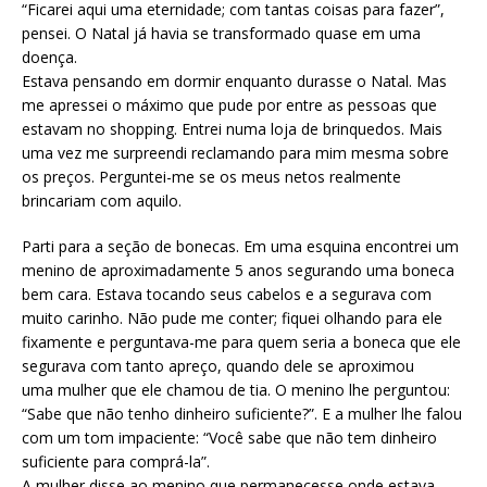
“Ficarei aqui uma eternidade; com tantas coisas para fazer”,
pensei. O Natal já havia se transformado quase em uma
doença.
Estava pensando em dormir enquanto durasse o Natal. Mas
me apressei o máximo que pude por entre as pessoas que
estavam no shopping. Entrei numa loja de brinquedos. Mais
uma vez me surpreendi reclamando para mim mesma sobre
os preços. Perguntei-me se os meus netos realmente
brincariam com aquilo.
Parti para a seção de bonecas. Em uma esquina encontrei um
menino de aproximadamente 5 anos segurando uma boneca
bem cara. Estava tocando seus cabelos e a segurava com
muito carinho. Não pude me conter; fiquei olhando para ele
fixamente e perguntava-me para quem seria a boneca que ele
segurava com tanto apreço, quando dele se aproximou
uma mulher que ele chamou de tia. O menino lhe perguntou:
“Sabe que não tenho dinheiro suficiente?”. E a mulher lhe falou
com um tom impaciente: “Você sabe que não tem dinheiro
suficiente para comprá-la”.
A mulher disse ao menino que permanecesse onde estava