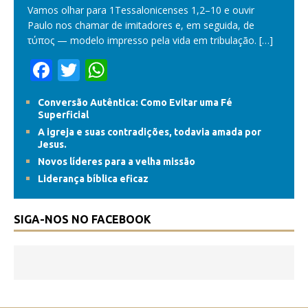
Vamos olhar para 1Tessalonicenses 1,2–10 e ouvir
Paulo nos chamar de imitadores e, em seguida, de
τύπος — modelo impresso pela vida em tribulação.
[…]
F
T
W
ac
w
h
Conversão Autêntica: Como Evitar uma Fé
e
itt
at
Superficial
b
er
s
A igreja e suas contradições, todavia amada por
Jesus.
o
A
Novos líderes para a velha missão
o
p
Liderança bíblica eficaz
k
p
SIGA-NOS NO FACEBOOK