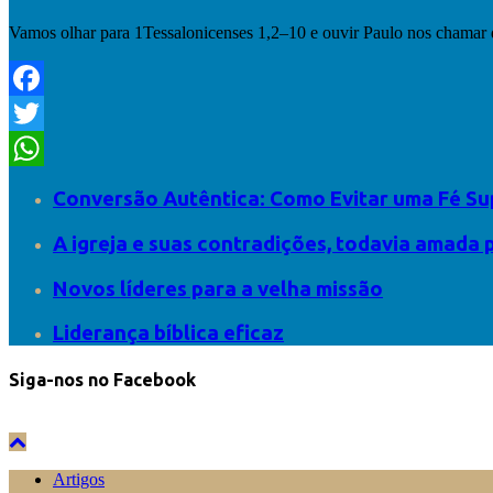
Vamos olhar para 1Tessalonicenses 1,2–10 e ouvir Paulo nos chamar 
Facebook
Twitter
WhatsApp
Conversão Autêntica: Como Evitar uma Fé Sup
A igreja e suas contradições, todavia amada 
Novos líderes para a velha missão
Liderança bíblica eficaz
Siga-nos no Facebook
Artigos