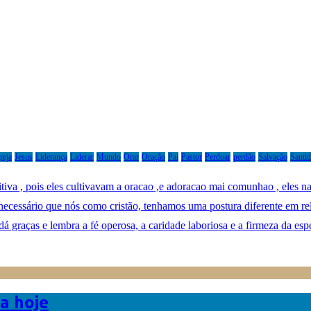
reja
Jesus
Liderança
Liderar
Mundo
Orar
Oração
Pai
Pastor
Perdoar
perdão
Salvação
Santi
itiva , pois eles cultivavam a oracao ,e adoracao mai comunhao , eles 
 necessário que nós como cristão, tenhamos uma postura diferente em r
á graças e lembra a fé operosa, a caridade laboriosa e a firmeza da es
a hoje