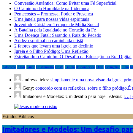
Conversão Autêntica: Como Evitar uma Fé Superficial
O Caminho da Humildade na Liderança
Pentecostes – Promessa, Poder e Presença
Uma janela para nossas vidas espirituais
Juventude Cristã em Tempos de Mídia Social
A Batalha pela Igualdade no Coração da Fé
Uma Doença Fatal: Sarando a Raiz do Pecado
Aridez espiritual na caminhada cristã
2 fatores que levam uma igreja ao declínio
Igreja e o Filho Pródigo: Uma Reflexão
Estreitando o Caminho: O Desafio da Educação na Era Digital
Adoração
Amar
Amor
Cristianismo
Cristo
Cristão
desconhecido
Deus
Evangélico
Filho
Ig
andressa teles:
simplismente uma nova visao da igreja prim
Geny:
concordo com as reflexões, sobre o filho pródigo.É
Imitadores e Modelos: Um desafio para hoje - eJesus:
[…] d
Estudos Bíblicos
Imitadores e Modelos: Um desafio par