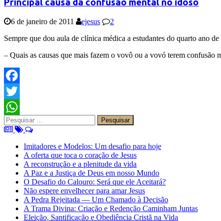
Principal causa da confusão mental no idoso
6 de janeiro de 2011
ejesus
2
Sempre que dou aula de clínica médica a estudantes do quarto ano de
– Quais as causas que mais fazem o vovô ou a vovó terem confusão 
Facebook
Twitter
Pesquisar
WhatsApp
por:
Imitadores e Modelos: Um desafio para hoje
A oferta que toca o coração de Jesus
A reconstrução e a plenitude da vida
A Paz e a Justiça de Deus em nosso Mundo
O Desafio do Calouro: Será que ele Aceitará?
Não espere envelhecer para amar Jesus
A Pedra Rejeitada — Um Chamado à Decisão
A Trama Divina: Criação e Redenção Caminham Juntas
Eleição, Santificação e Obediência Cristã na Vida