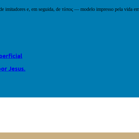
de imitadores e, em seguida, de τύπος — modelo impresso pela vida em
erficial
por Jesus.