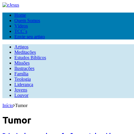
Home
Quem Somos
Vídeos
TCC´s
Envie seu artigo
Artigos
Meditações
Estudos Bíblicos
Missões
Ilustrações
Família
Teologia
Liderança
Jovens
Louvor
Início
Tumor
Tumor