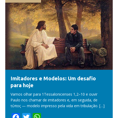
Imitadores e Modelos: Um desafio
para hoje
Vamos olhar para 1Tessalonicenses 1,2–10 e ouvir
Paulo nos chamar de imitadores e, em seguida, de
τύπος — modelo impresso pela vida em tribulação.
[…]
F
T
W