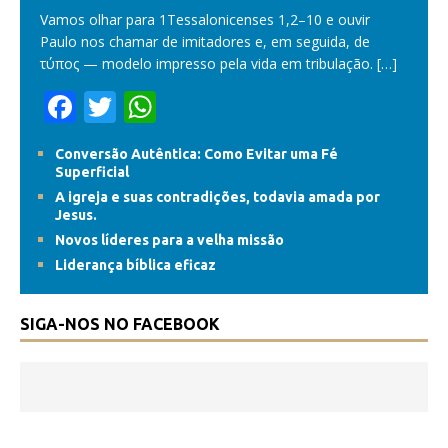
Vamos olhar para 1Tessalonicenses 1,2–10 e ouvir
Paulo nos chamar de imitadores e, em seguida, de
τύπος — modelo impresso pela vida em tribulação.
[…]
F
T
W
ac
w
h
Conversão Autêntica: Como Evitar uma Fé
e
itt
at
Superficial
b
er
s
A igreja e suas contradições, todavia amada por
Jesus.
o
A
Novos líderes para a velha missão
o
p
Liderança bíblica eficaz
k
p
SIGA-NOS NO FACEBOOK