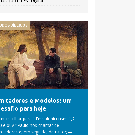
ducação na Era Digital
UDOS BÍBLICOS
Imitadores e Modelos: Um
esafio para hoje
amos olhar para 1Tessalonicenses 1,2–
0 e ouvir Paulo nos chamar de
mitadores e, em seguida, de τύπος —