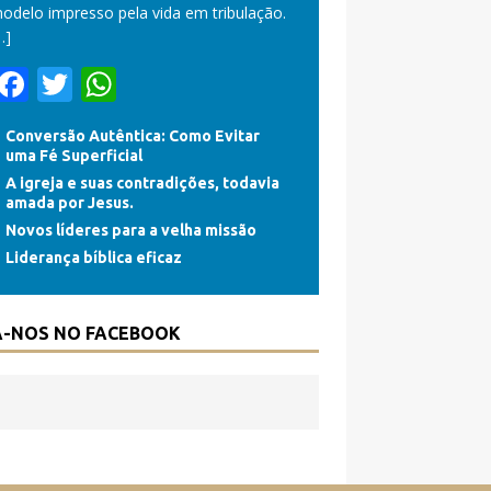
odelo impresso pela vida em tribulação.
…]
F
T
W
ac
w
h
Conversão Autêntica: Como Evitar
e
itt
at
uma Fé Superficial
b
er
s
A igreja e suas contradições, todavia
amada por Jesus.
o
A
Novos líderes para a velha missão
o
p
Liderança bíblica eficaz
k
p
A-NOS NO FACEBOOK