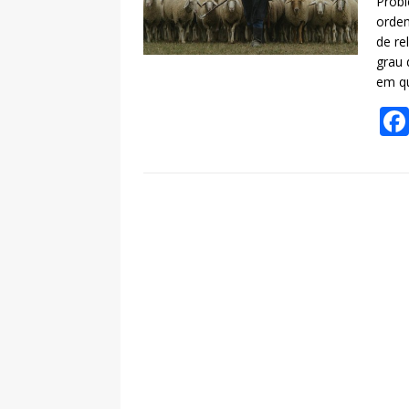
Probl
ordem
de re
grau 
em qu