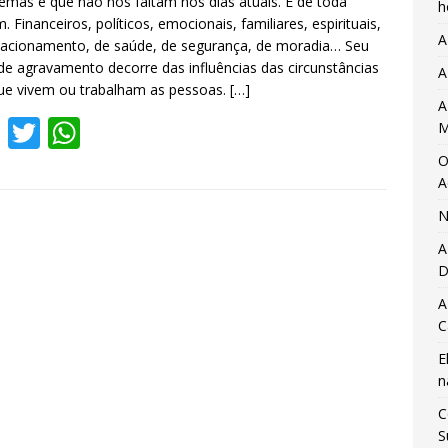
emas é que não nos faltam nos dias atuais. E de toda
h
. Financeiros, políticos, emocionais, familiares, espirituais,
A
lacionamento, de saúde, de segurança, de moradia… Seu
de agravamento decorre das influências das circunstâncias
A
e vivem ou trabalham as pessoas.
[…]
A
F
T
W
M
ac
w
h
O
A
e
itt
at
N
b
er
s
A
o
A
D
o
p
A
k
p
C
E
n
C
S