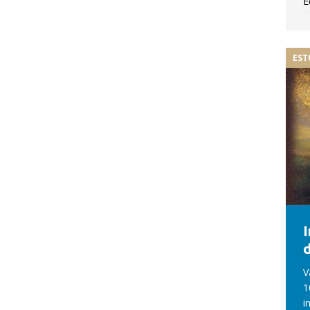
E
EST
d
V
1
i