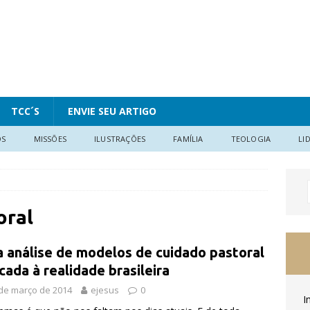
TCC´S
ENVIE SEU ARTIGO
OS
MISSÕES
ILUSTRAÇÕES
FAMÍLIA
TEOLOGIA
LI
oral
 análise de modelos de cuidado pastoral
icada à realidade brasileira
de março de 2014
ejesus
0
I