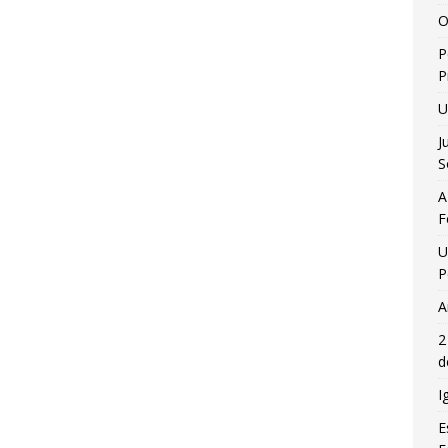
O
P
P
U
J
S
A
F
U
P
A
2
d
I
E